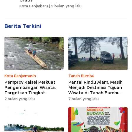
Kota Banjarbaru |
5 bulan yang lalu
Berita Terkini
Kota Banjarmasin
Tanah Bumbu
Pemprov Kalsel Perkuat
Pantai Rindu Alam, Masih
Pengembangan Wisata,
Menjadi Destinasi Tujuan
Targetkan Tingkat
Wisata di Tanah Bumbu
Kunjungan Naik 5 Persen di
dengan Rindangnya Pohon
2 bulan yang lalu
7 bulan yang lalu
2026
Pinus