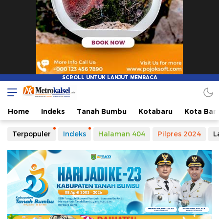
Home
Indeks
Tanah Bumbu
Kotabaru
Kota Ban
Terpopuler
Indeks
Halaman 404
Pilpres 2024
L