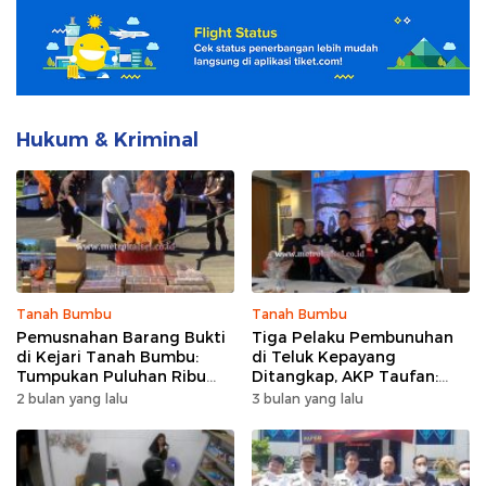
Hukum & Kriminal
Tanah Bumbu
Tanah Bumbu
Pemusnahan Barang Bukti
Tiga Pelaku Pembunuhan
di Kejari Tanah Bumbu:
di Teluk Kepayang
Tumpukan Puluhan Ribu
Ditangkap, AKP Taufan:
Kotak Rokok Jadi Sorotan
Motif Awalnya Kesal Tak
2 bulan yang lalu
3 bulan yang lalu
Dipinjami Mobil