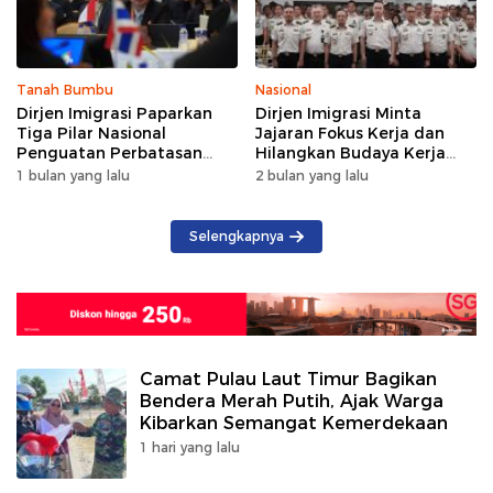
Tanah Bumbu
Nasional
Dirjen Imigrasi Paparkan
Dirjen Imigrasi Minta
Tiga Pilar Nasional
Jajaran Fokus Kerja dan
Penguatan Perbatasan
Hilangkan Budaya Kerja
Indonesia di Forum DGICM
Lama yang Tidak Patut
1 bulan yang lalu
2 bulan yang lalu
2026
Selengkapnya
Camat Pulau Laut Timur Bagikan
Bendera Merah Putih, Ajak Warga
Kibarkan Semangat Kemerdekaan
1 hari yang lalu