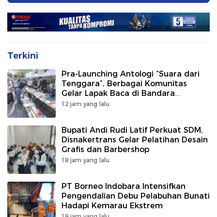
Terkini
Pra-Launching Antologi “Suara dari
Tenggara”, Berbagai Komunitas
Gelar Lapak Baca di Bandara
Bersujud
12 jam yang lalu
Bupati Andi Rudi Latif Perkuat SDM,
Disnakertrans Gelar Pelatihan Desain
Grafis dan Barbershop
18 jam yang lalu
PT Borneo Indobara Intensifkan
Pengendalian Debu Pelabuhan Bunati
Hadapi Kemarau Ekstrem
19 jam yang lalu