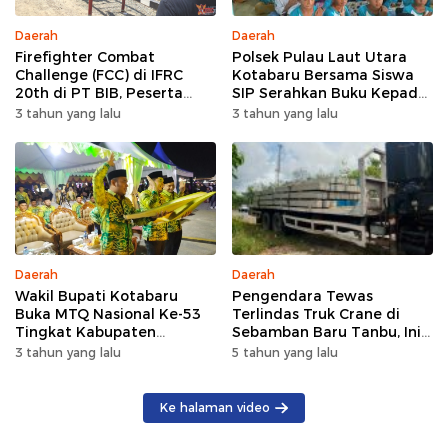
Daerah
Daerah
Firefighter Combat
Polsek Pulau Laut Utara
Challenge (FCC) di IFRC
Kotabaru Bersama Siswa
20th di PT BIB, Peserta
SIP Serahkan Buku Kepada
Mengaku Tantangannya
Rumah Belajar Desa Rampa
3 tahun yang lalu
3 tahun yang lalu
Luar Biasa Keren
Lama
Daerah
Daerah
Wakil Bupati Kotabaru
Pengendara Tewas
Buka MTQ Nasional Ke-53
Terlindas Truk Crane di
Tingkat Kabupaten
Sebamban Baru Tanbu, Ini
Kotabaru 2023
Penjelasan Polisi
3 tahun yang lalu
5 tahun yang lalu
Ke halaman video