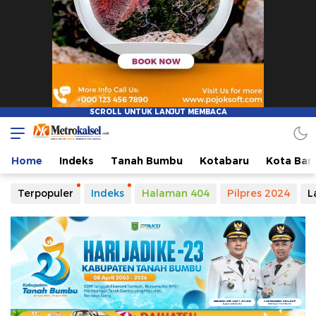
Metro Kalsel
Media Online Terkini, Faktual dan Mendidik
Home
Indeks
Tanah Bumbu
Kotabaru
Kota Ban
Terpopuler
Indeks
Halaman 404
Pilpres 2024
L