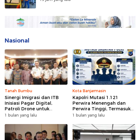
Nasional
Tanah Bumbu
Kota Banjarmasin
Sinergi Imigrasi dan ITB
Kapolri Mutasi 1.121
Inisiasi Pagar Digital,
Perwira Menengah dan
Patroli Drone untuk
Perwira Tinggi, Termasuk
Pengawasan Perbatasan
Direktur dan Kapolres
1 bulan yang lalu
1 bulan yang lalu
Jajaran Polda Kalsel