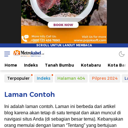
Metro Kalsel
Media Online Terkini, Faktual dan Mendidik
Home
Indeks
Tanah Bumbu
Kotabaru
Kota Ban
Terpopuler
Indeks
Halaman 404
Pilpres 2024
L
Laman Contoh
Ini adalah laman contoh. Laman ini berbeda dari artikel
blog karena akan tetap di satu tempat dan akan muncul di
navigasi situs Anda (di sebagian besar tema). Kebanyakan
orang memulai dengan laman “Tentang” yang bertujuan