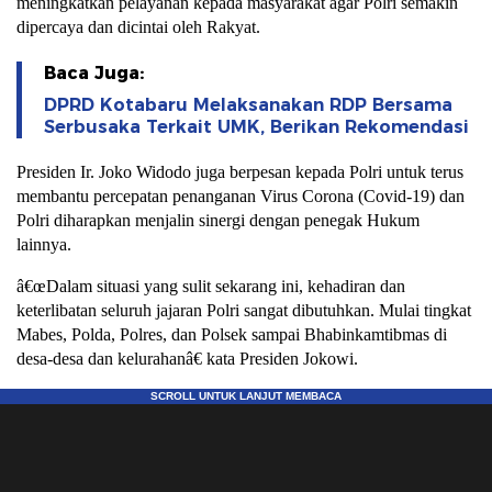
meningkatkan pelayanan kepada masyarakat agar Polri semakin
dipercaya dan dicintai oleh Rakyat.
Baca Juga:
DPRD Kotabaru Melaksanakan RDP Bersama
Serbusaka Terkait UMK, Berikan Rekomendasi
Presiden Ir. Joko Widodo juga berpesan kepada Polri untuk terus
membantu percepatan penanganan Virus Corona (Covid-19) dan
Polri diharapkan menjalin sinergi dengan penegak Hukum
lainnya.
â€œDalam situasi yang sulit sekarang ini, kehadiran dan
keterlibatan seluruh jajaran Polri sangat dibutuhkan. Mulai tingkat
Mabes, Polda, Polres, dan Polsek sampai Bhabinkamtibmas di
desa-desa dan kelurahanâ€ kata Presiden Jokowi.