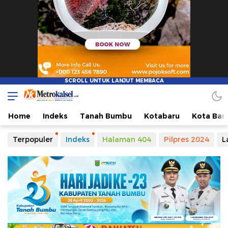
Home
Indeks
Tanah Bumbu
Kotabaru
Kota Ban
Terpopuler
Indeks
Halaman 404
Pilpres 2024
L