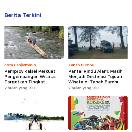
Berita Terkini
Kota Banjarmasin
Tanah Bumbu
Pemprov Kalsel Perkuat
Pantai Rindu Alam, Masih
Pengembangan Wisata,
Menjadi Destinasi Tujuan
Targetkan Tingkat
Wisata di Tanah Bumbu
Kunjungan Naik 5 Persen di
dengan Rindangnya Pohon
2 bulan yang lalu
7 bulan yang lalu
2026
Pinus