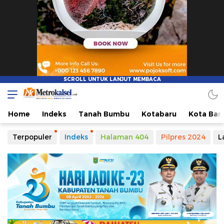
Home
Indeks
Tanah Bumbu
Kotabaru
Kota Ban
Terpopuler
Indeks
Halaman 404
Pilpres 2024
L