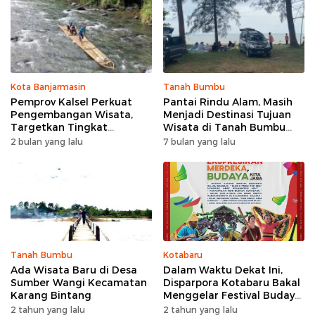
Kota Banjarmasin
Tanah Bumbu
Pemprov Kalsel Perkuat
Pantai Rindu Alam, Masih
Pengembangan Wisata,
Menjadi Destinasi Tujuan
Targetkan Tingkat
Wisata di Tanah Bumbu
Kunjungan Naik 5 Persen di
dengan Rindangnya Pohon
2 bulan yang lalu
7 bulan yang lalu
2026
Pinus
Tanah Bumbu
Kotabaru
Ada Wisata Baru di Desa
Dalam Waktu Dekat Ini,
Sumber Wangi Kecamatan
Disparpora Kotabaru Bakal
Karang Bintang
Menggelar Festival Budaya
Saijaan 2024
2 tahun yang lalu
2 tahun yang lalu