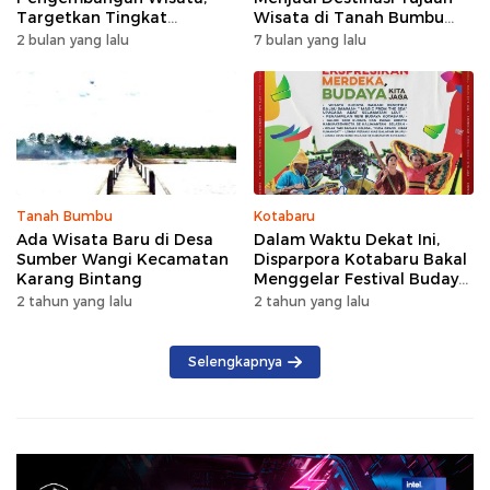
Targetkan Tingkat
Wisata di Tanah Bumbu
Kunjungan Naik 5 Persen di
dengan Rindangnya Pohon
2 bulan yang lalu
7 bulan yang lalu
2026
Pinus
Tanah Bumbu
Kotabaru
Ada Wisata Baru di Desa
Dalam Waktu Dekat Ini,
Sumber Wangi Kecamatan
Disparpora Kotabaru Bakal
Karang Bintang
Menggelar Festival Budaya
Saijaan 2024
2 tahun yang lalu
2 tahun yang lalu
Selengkapnya