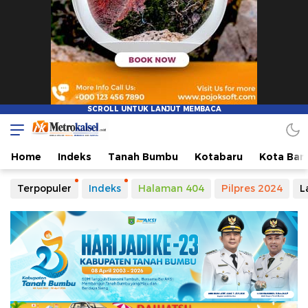
Home
Indeks
Tanah Bumbu
Kotabaru
Kota Ban
Terpopuler
Indeks
Halaman 404
Pilpres 2024
L