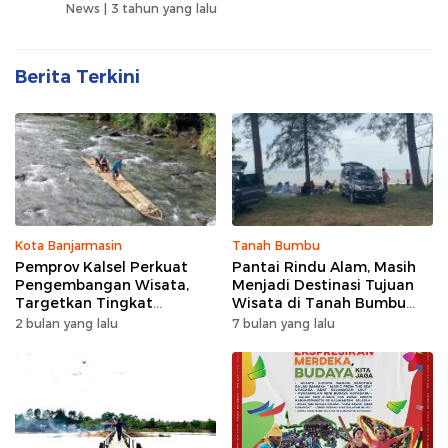
News |
3 tahun yang lalu
Berita Terkini
Kota Banjarmasin
Tanah Bumbu
Pemprov Kalsel Perkuat
Pantai Rindu Alam, Masih
Pengembangan Wisata,
Menjadi Destinasi Tujuan
Targetkan Tingkat
Wisata di Tanah Bumbu
Kunjungan Naik 5 Persen di
dengan Rindangnya Pohon
2 bulan yang lalu
7 bulan yang lalu
2026
Pinus