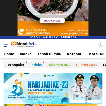
Home
Indeks
Tanah Bumbu
Kotabaru
Kota Ban
Terpopuler
Indeks
Halaman 404
Pilpres 2024
L