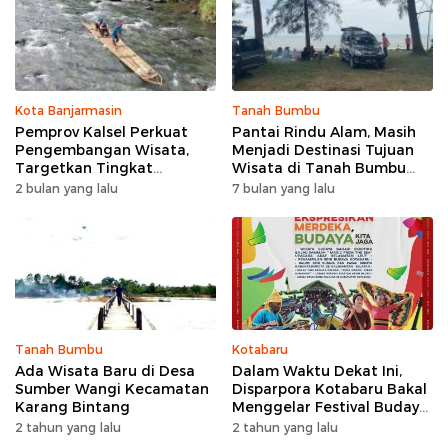
Kota Banjarmasin
Tanah Bumbu
Pemprov Kalsel Perkuat
Pantai Rindu Alam, Masih
Pengembangan Wisata,
Menjadi Destinasi Tujuan
Targetkan Tingkat
Wisata di Tanah Bumbu
Kunjungan Naik 5 Persen di
dengan Rindangnya Pohon
2 bulan yang lalu
7 bulan yang lalu
2026
Pinus
Tanah Bumbu
Kotabaru
Ada Wisata Baru di Desa
Dalam Waktu Dekat Ini,
Sumber Wangi Kecamatan
Disparpora Kotabaru Bakal
Karang Bintang
Menggelar Festival Budaya
Saijaan 2024
2 tahun yang lalu
2 tahun yang lalu