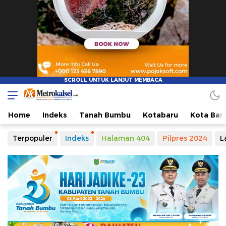
Home
Indeks
Tanah Bumbu
Kotabaru
Kota Ban
Terpopuler
Indeks
Halaman 404
Pilpres 2024
L