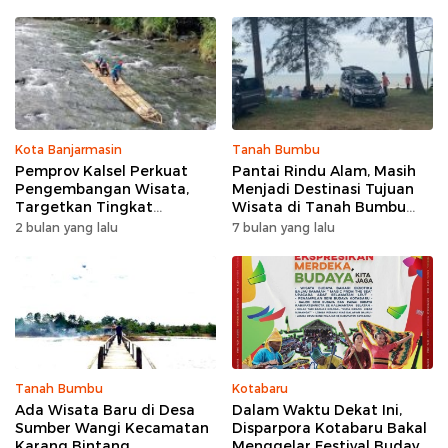
Kota Banjarmasin
Tanah Bumbu
Pemprov Kalsel Perkuat
Pantai Rindu Alam, Masih
Pengembangan Wisata,
Menjadi Destinasi Tujuan
Targetkan Tingkat
Wisata di Tanah Bumbu
Kunjungan Naik 5 Persen di
dengan Rindangnya Pohon
2 bulan yang lalu
7 bulan yang lalu
2026
Pinus
Tanah Bumbu
Kotabaru
Ada Wisata Baru di Desa
Dalam Waktu Dekat Ini,
Sumber Wangi Kecamatan
Disparpora Kotabaru Bakal
Karang Bintang
Menggelar Festival Budaya