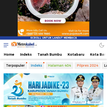
Home
Indeks
Tanah Bumbu
Kotabaru
Kota Ban
Terpopuler
Indeks
Halaman 404
Pilpres 2024
L