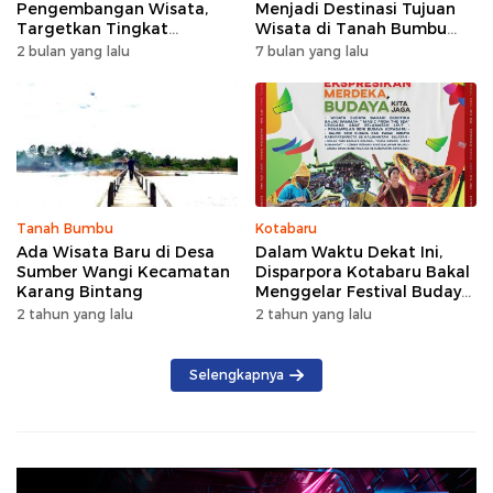
Pengembangan Wisata,
Menjadi Destinasi Tujuan
Targetkan Tingkat
Wisata di Tanah Bumbu
Kunjungan Naik 5 Persen di
dengan Rindangnya Pohon
2 bulan yang lalu
7 bulan yang lalu
2026
Pinus
Tanah Bumbu
Kotabaru
Ada Wisata Baru di Desa
Dalam Waktu Dekat Ini,
Sumber Wangi Kecamatan
Disparpora Kotabaru Bakal
Karang Bintang
Menggelar Festival Budaya
Saijaan 2024
2 tahun yang lalu
2 tahun yang lalu
Selengkapnya