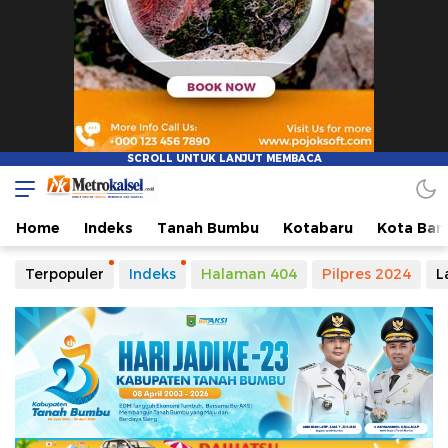
Home
Indeks
Tanah Bumbu
Kotabaru
Kota Ban
Terpopuler
Indeks
Halaman 404
Pilpres 2024
L