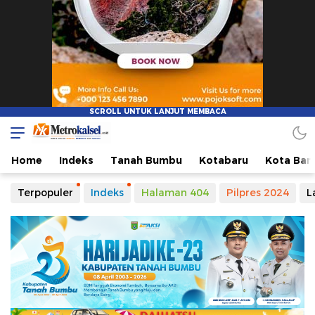
Home
Indeks
Tanah Bumbu
Kotabaru
Kota Ban
Terpopuler
Indeks
Halaman 404
Pilpres 2024
L