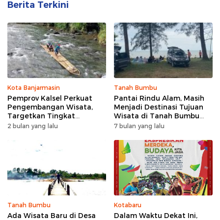
Berita Terkini
Kota Banjarmasin
Tanah Bumbu
Pemprov Kalsel Perkuat
Pantai Rindu Alam, Masih
Pengembangan Wisata,
Menjadi Destinasi Tujuan
Targetkan Tingkat
Wisata di Tanah Bumbu
Kunjungan Naik 5 Persen di
dengan Rindangnya Pohon
2 bulan yang lalu
7 bulan yang lalu
2026
Pinus
Tanah Bumbu
Kotabaru
Ada Wisata Baru di Desa
Dalam Waktu Dekat Ini,