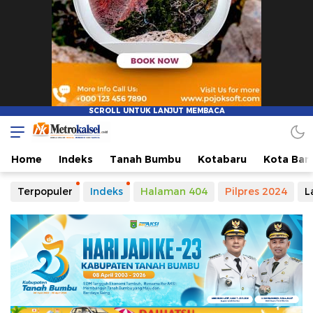
Home
Indeks
Tanah Bumbu
Kotabaru
Kota Ban
Terpopuler
Indeks
Halaman 404
Pilpres 2024
L