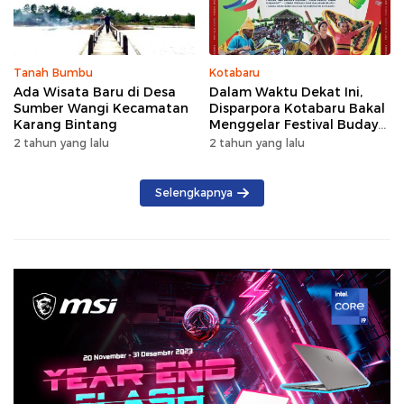
Tanah Bumbu
Kotabaru
Ada Wisata Baru di Desa
Dalam Waktu Dekat Ini,
Sumber Wangi Kecamatan
Disparpora Kotabaru Bakal
Karang Bintang
Menggelar Festival Budaya
Saijaan 2024
2 tahun yang lalu
2 tahun yang lalu
Selengkapnya