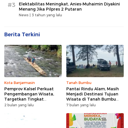
#3
Elektabilitas Meningkat, Anies-Muhaimin Diyakini
Menang Jika Pilpres 2 Putaran
News |
3 tahun yang lalu
Berita Terkini
Kota Banjarmasin
Tanah Bumbu
Pemprov Kalsel Perkuat
Pantai Rindu Alam, Masih
Pengembangan Wisata,
Menjadi Destinasi Tujuan
Targetkan Tingkat
Wisata di Tanah Bumbu
Kunjungan Naik 5 Persen di
dengan Rindangnya Pohon
2 bulan yang lalu
7 bulan yang lalu
2026
Pinus