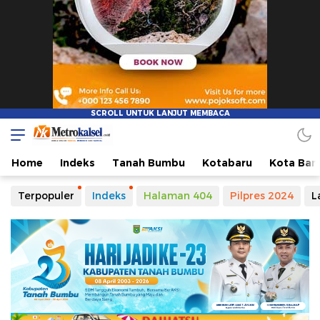
Metro Kalsel
Media Online Terkini, Faktual dan Mendidik
Home
Indeks
Tanah Bumbu
Kotabaru
Kota Ban
Terpopuler
Indeks
Halaman 404
Pilpres 2024
L