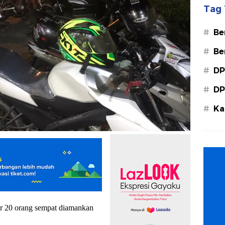
Tag 
#
Be
#
Be
#
DP
#
DP
#
Ka
Ba
ar 20 orang sempat diamankan