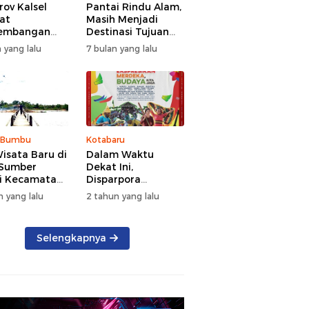
ov Kalsel
Pantai Rindu Alam,
at
Masih Menjadi
embangan
Destinasi Tujuan
a, Targetkan
Wisata di Tanah
 yang lalu
7 bulan yang lalu
at Kunjungan
Bumbu dengan
5 Persen di
Rindangnya Pohon
Pinus
 Bumbu
Kotabaru
isata Baru di
Dalam Waktu
 Sumber
Dekat Ini,
i Kecamatan
Disparpora
g Bintang
Kotabaru Bakal
n yang lalu
2 tahun yang lalu
Menggelar Festival
Budaya Saijaan
2024
Selengkapnya