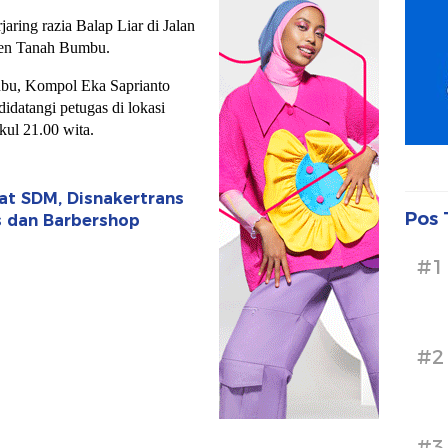
jaring razia Balap Liar di Jalan
ten Tanah Bumbu.
nbu, Kompol Eka Saprianto
idatangi petugas di lokasi
kul 21.00 wita.
uat SDM, Disnakertrans
Pos 
is dan Barbershop
#1
#2
#3