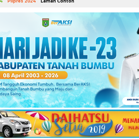
4
Pilpres 2024
Laman Contoh