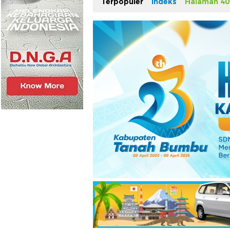
Terpopuler
Indeks
Halaman 40