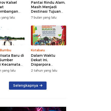
ov Kalsel
Pantai Rindu Alam,
at
Masih Menjadi
embangan
Destinasi Tujuan
a, Targetkan
Wisata di Tanah
 yang lalu
7 bulan yang lalu
at Kunjungan
Bumbu dengan
5 Persen di
Rindangnya Pohon
Pinus
 Bumbu
Kotabaru
isata Baru di
Dalam Waktu
 Sumber
Dekat Ini,
i Kecamatan
Disparpora
g Bintang
Kotabaru Bakal
n yang lalu
2 tahun yang lalu
Menggelar Festival
Budaya Saijaan
2024
Selengkapnya