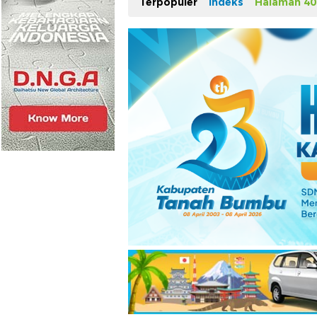
Terpopuler
Indeks
Halaman 40