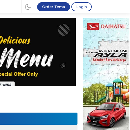
Order Tema
Login