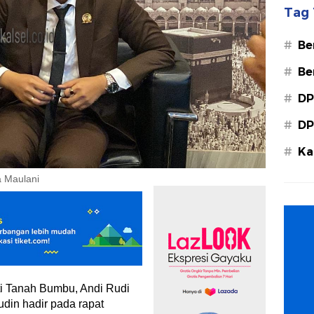
Tag 
#
Be
#
Be
#
DP
#
DP
#
Ka
Ba
 Maulani
ti Tanah Bumbu, Andi Rudi
din hadir pada rapat