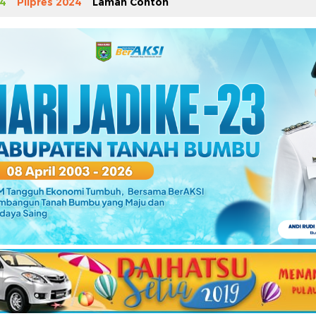
4
Pilpres 2024
Laman Contoh