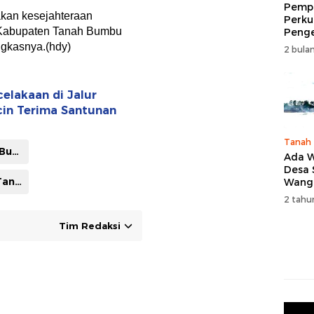
Pempr
akan kesejahteraan
Perku
Kabupaten Tanah Bumbu
Peng
Wisat
ngkasnya.(hdy)
2 bulan
Tingk
Naik 
2026
elakaan di Jalur
icin Terima Santunan
Tanah
Berita Tanah Bumbu
Ada W
Desa
Ketua DPRD Tanah Bumbu
Wang
Karan
2 tahu
Tim Redaksi