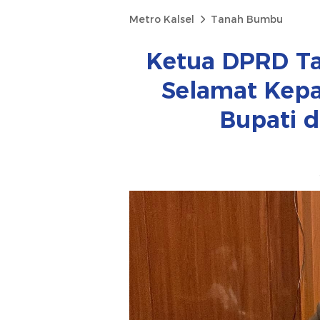
Metro Kalsel
Tanah Bumbu
Ketua DPRD T
Selamat Kepa
Bupati d