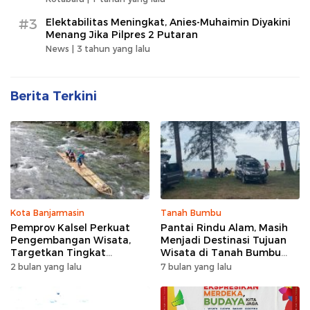
#3
Elektabilitas Meningkat, Anies-Muhaimin Diyakini
Menang Jika Pilpres 2 Putaran
News |
3 tahun yang lalu
Berita Terkini
Kota Banjarmasin
Tanah Bumbu
Pemprov Kalsel Perkuat
Pantai Rindu Alam, Masih
Pengembangan Wisata,
Menjadi Destinasi Tujuan
Targetkan Tingkat
Wisata di Tanah Bumbu
Kunjungan Naik 5 Persen di
dengan Rindangnya Pohon
2 bulan yang lalu
7 bulan yang lalu
2026
Pinus