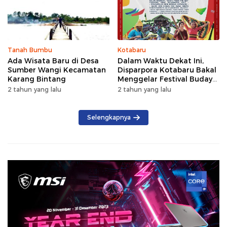
Tanah Bumbu
Kotabaru
Ada Wisata Baru di Desa
Dalam Waktu Dekat Ini,
Sumber Wangi Kecamatan
Disparpora Kotabaru Bakal
Karang Bintang
Menggelar Festival Budaya
Saijaan 2024
2 tahun yang lalu
2 tahun yang lalu
Selengkapnya