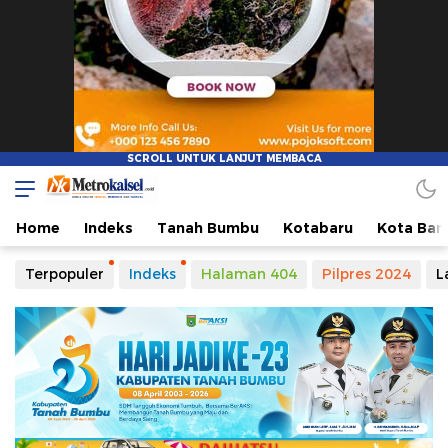
Home
Indeks
Tanah Bumbu
Kotabaru
Kota Ban
Terpopuler
Indeks
Halaman 404
Pilpres 2024
L