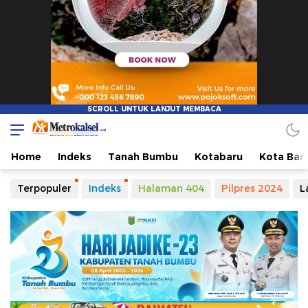
Home
Indeks
Tanah Bumbu
Kotabaru
Kota Ban
Terpopuler
Indeks
Halaman 404
Pilpres 2024
L