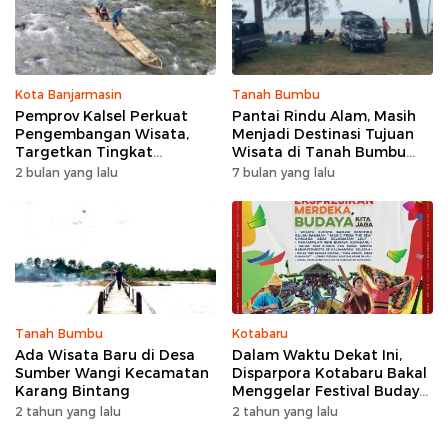
Kota Banjarmasin
Tanah Bumbu
Pemprov Kalsel Perkuat
Pantai Rindu Alam, Masih
Pengembangan Wisata,
Menjadi Destinasi Tujuan
Targetkan Tingkat
Wisata di Tanah Bumbu
Kunjungan Naik 5 Persen di
dengan Rindangnya Pohon
2 bulan yang lalu
7 bulan yang lalu
2026
Pinus
Tanah Bumbu
Kotabaru
Ada Wisata Baru di Desa
Dalam Waktu Dekat Ini,
Sumber Wangi Kecamatan
Disparpora Kotabaru Bakal
Karang Bintang
Menggelar Festival Budaya
Saijaan 2024
2 tahun yang lalu
2 tahun yang lalu