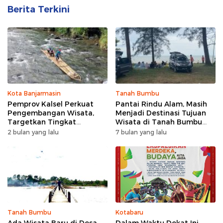
Berita Terkini
Kota Banjarmasin
Tanah Bumbu
Pemprov Kalsel Perkuat
Pantai Rindu Alam, Masih
Pengembangan Wisata,
Menjadi Destinasi Tujuan
Targetkan Tingkat
Wisata di Tanah Bumbu
Kunjungan Naik 5 Persen di
dengan Rindangnya Pohon
2 bulan yang lalu
7 bulan yang lalu
2026
Pinus
Tanah Bumbu
Kotabaru
Ada Wisata Baru di Desa
Dalam Waktu Dekat Ini,