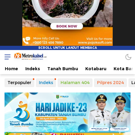
Home
Indeks
Tanah Bumbu
Kotabaru
Kota Ban
Terpopuler
Indeks
Halaman 404
Pilpres 2024
L