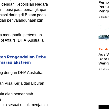
Pempr
i dengan Kepolisian Negara
Perku
kontribusi pada penangkapan
Peng
stasi daring di Batam pada
Wisat
2 bulan
Tingk
gah penyalahgunaan izin
Naik 
2026
uga menghadiri pertemuan
f Affairs (DHA) Australia.
Tanah
Ada W
fkan Pengendalian Debu
Desa
emarau Ekstrem
Wang
Karan
2 tahu
og dengan DHA Australia.
an Visa Kerja dan Liburan
ola oleh pemerintah
n
lebih sesuai untuk menjamin