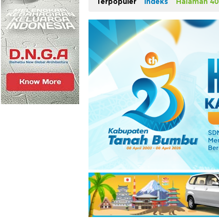
Terpopuler
Indeks
Halaman 40