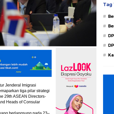
Tag 
#
Be
#
Be
#
DP
#
DP
#
Ka
Ba
ur Jenderal Imigrasi
aparkan tiga pilar strategi
he 29th ASEAN Directors-
and Heads of Consular
) yang berlangsung pada 23–