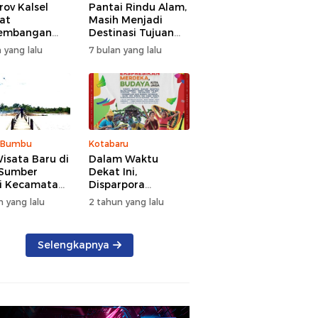
ov Kalsel
Pantai Rindu Alam,
at
Masih Menjadi
embangan
Destinasi Tujuan
a, Targetkan
Wisata di Tanah
 yang lalu
7 bulan yang lalu
at Kunjungan
Bumbu dengan
5 Persen di
Rindangnya Pohon
Pinus
 Bumbu
Kotabaru
isata Baru di
Dalam Waktu
 Sumber
Dekat Ini,
i Kecamatan
Disparpora
g Bintang
Kotabaru Bakal
n yang lalu
2 tahun yang lalu
Menggelar Festival
Budaya Saijaan
2024
Selengkapnya