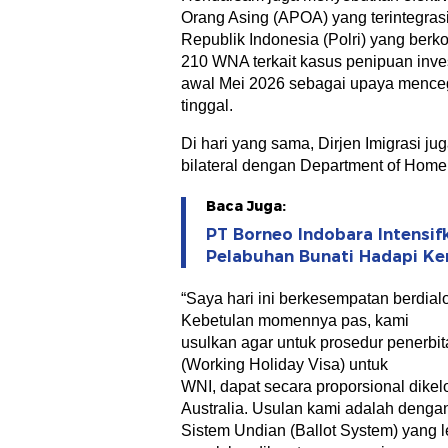
Orang Asing (APOA) yang terintegras
Republik Indonesia (Polri) yang ber
210 WNA terkait kasus penipuan inve
awal Mei 2026 sebagai upaya mence
tinggal.
Di hari yang sama, Dirjen Imigrasi j
bilateral dengan Department of Home o
Baca Juga:
PT Borneo Indobara Intensi
Pelabuhan Bunati Hadapi K
“Saya hari ini berkesempatan berdial
Kebetulan momennya pas, kami
usulkan agar untuk prosedur penerbit
(Working Holiday Visa) untuk
WNI, dapat secara proporsional dikel
Australia. Usulan kami adalah denga
Sistem Undian (Ballot System) yang 