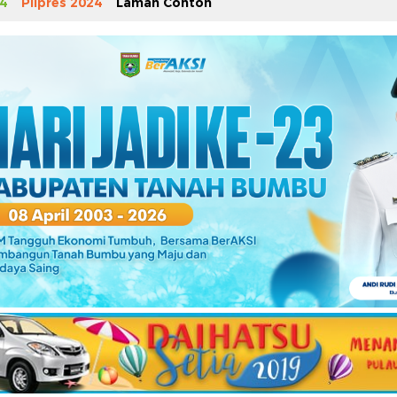
4
Pilpres 2024
Laman Contoh