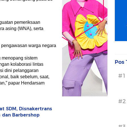
enguatan pemeriksaan
a asing (WNA), serta
, pengawasan warga negara
ang menopang sistem
Pos 
gan kolaborasi lintas
si dini pelanggaran
#1
onal, baik sebelum, saat,
an,” papar Hendarsam
#2
uat SDM, Disnakertrans
is dan Barbershop
#3