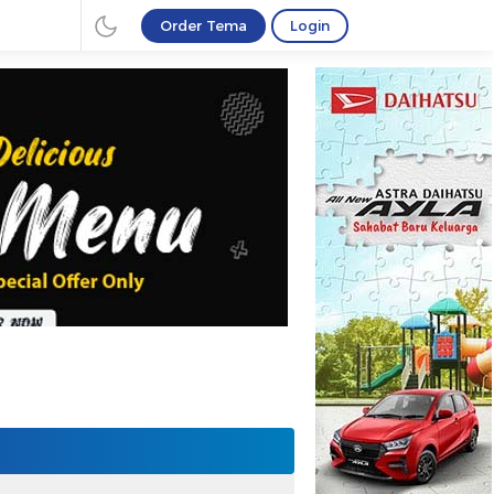
Order Tema
Login