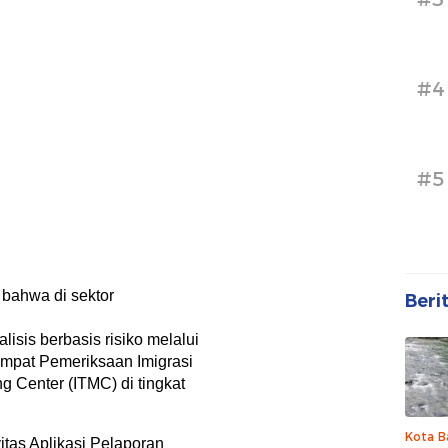
#4
#5
bahwa di sektor
Beri
isis berbasis risiko melalui
empat Pemeriksaan Imigrasi
ng Center (ITMC) di tingkat
Kota B
tas Aplikasi Pelaporan