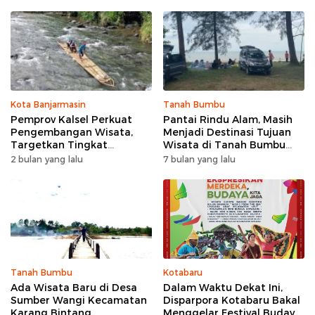
Kota Banjarmasin
Tanah Bumbu
Pemprov Kalsel Perkuat
Pantai Rindu Alam, Masih
Pengembangan Wisata,
Menjadi Destinasi Tujuan
Targetkan Tingkat
Wisata di Tanah Bumbu
Kunjungan Naik 5 Persen di
dengan Rindangnya Pohon
2 bulan yang lalu
7 bulan yang lalu
2026
Pinus
Tanah Bumbu
Kotabaru
Ada Wisata Baru di Desa
Dalam Waktu Dekat Ini,
Sumber Wangi Kecamatan
Disparpora Kotabaru Bakal
Karang Bintang
Menggelar Festival Budaya