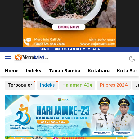
Home
Indeks
Tanah Bumbu
Kotabaru
Kota Ban
Terpopuler
Indeks
Halaman 404
Pilpres 2024
L