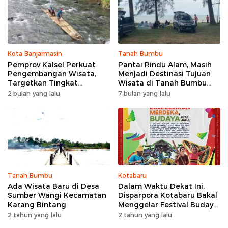
Kota Banjarmasin
Tanah Bumbu
Pemprov Kalsel Perkuat
Pantai Rindu Alam, Masih
Pengembangan Wisata,
Menjadi Destinasi Tujuan
Targetkan Tingkat
Wisata di Tanah Bumbu
Kunjungan Naik 5 Persen di
dengan Rindangnya Pohon
2 bulan yang lalu
7 bulan yang lalu
2026
Pinus
Tanah Bumbu
Kotabaru
Ada Wisata Baru di Desa
Dalam Waktu Dekat Ini,
Sumber Wangi Kecamatan
Disparpora Kotabaru Bakal
Karang Bintang
Menggelar Festival Budaya
Saijaan 2024
2 tahun yang lalu
2 tahun yang lalu