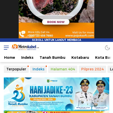
Home
Indeks
Tanah Bumbu
Kotabaru
Kota Ban
Terpopuler
Indeks
Halaman 404
Pilpres 2024
L