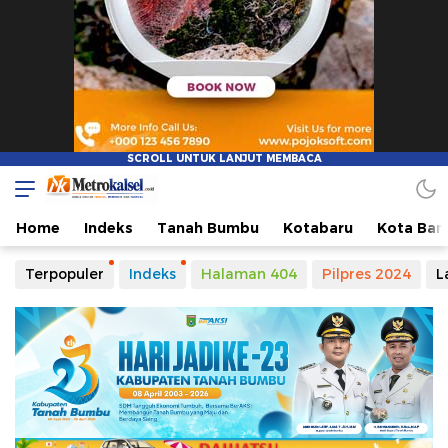
Home
Indeks
Tanah Bumbu
Kotabaru
Kota Ban
Terpopuler
Indeks
Halaman 404
Pilpres 2024
L