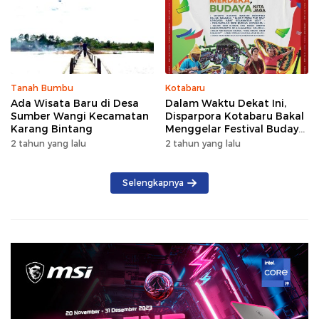
Tanah Bumbu
Kotabaru
Ada Wisata Baru di Desa
Dalam Waktu Dekat Ini,
Sumber Wangi Kecamatan
Disparpora Kotabaru Bakal
Karang Bintang
Menggelar Festival Budaya
Saijaan 2024
2 tahun yang lalu
2 tahun yang lalu
Selengkapnya