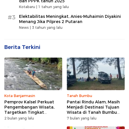
dan PPPK tahun 2025
Kotabaru |
1 tahun yang lalu
#3
Elektabilitas Meningkat, Anies-Muhaimin Diyakini
Menang Jika Pilpres 2 Putaran
News |
3 tahun yang lalu
Berita Terkini
Kota Banjarmasin
Tanah Bumbu
Pemprov Kalsel Perkuat
Pantai Rindu Alam, Masih
Pengembangan Wisata,
Menjadi Destinasi Tujuan
Targetkan Tingkat
Wisata di Tanah Bumbu
Kunjungan Naik 5 Persen di
dengan Rindangnya Pohon
2 bulan yang lalu
7 bulan yang lalu
2026
Pinus