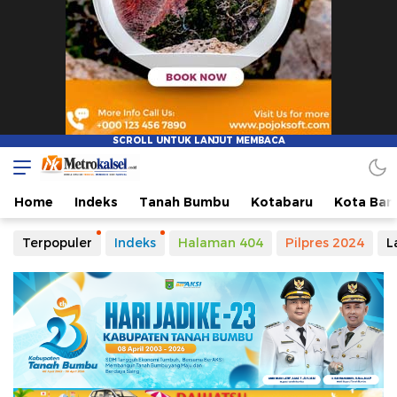
Home
Indeks
Tanah Bumbu
Kotabaru
Kota Ban
Terpopuler
Indeks
Halaman 404
Pilpres 2024
L