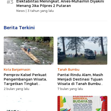
#3
Elektabilitas Meningkat, Anies-Muhaimin Diyakini
Menang Jika Pilpres 2 Putaran
News |
3 tahun yang lalu
Berita Terkini
Kota Banjarmasin
Tanah Bumbu
Pemprov Kalsel Perkuat
Pantai Rindu Alam, Masih
Pengembangan Wisata,
Menjadi Destinasi Tujuan
Targetkan Tingkat
Wisata di Tanah Bumbu
Kunjungan Naik 5 Persen di
dengan Rindangnya Pohon
2 bulan yang lalu
7 bulan yang lalu
2026
Pinus