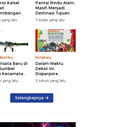
ov Kalsel
Pantai Rindu Alam,
at
Masih Menjadi
embangan
Destinasi Tujuan
a, Targetkan
Wisata di Tanah
 yang lalu
7 bulan yang lalu
at Kunjungan
Bumbu dengan
5 Persen di
Rindangnya Pohon
Pinus
 Bumbu
Kotabaru
isata Baru di
Dalam Waktu
 Sumber
Dekat Ini,
i Kecamatan
Disparpora
g Bintang
Kotabaru Bakal
n yang lalu
2 tahun yang lalu
Menggelar Festival
Budaya Saijaan
2024
Selengkapnya