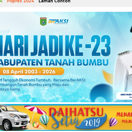
4
Pilpres 2024
Laman Contoh