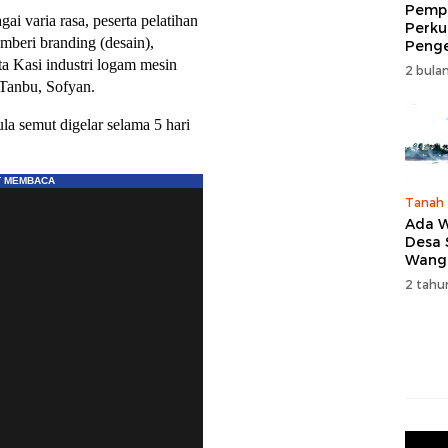
Pempr
i varia rasa, peserta pelatihan
Perku
mberi branding (desain),
Peng
Wisat
a Kasi industri logam mesin
2 bulan
Tingk
i Tanbu, Sofyan.
Naik 
2026
la semut digelar selama 5 hari
Tanah
Ada W
Desa
Wang
Karan
2 tahu