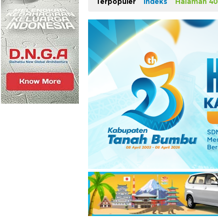
Terpopuler
Indeks
Halaman 40