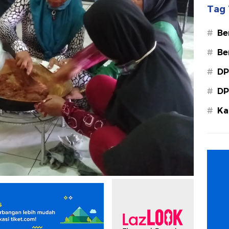
Tag 
#
Be
#
Be
#
DP
#
DP
#
Ka
Ba