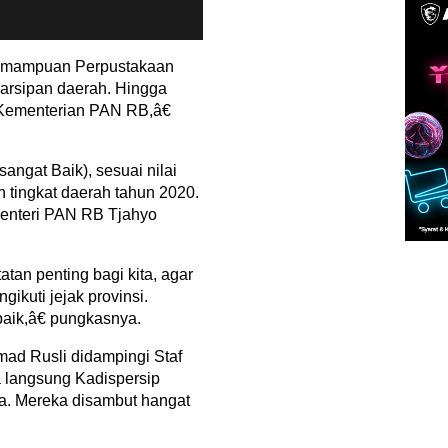
 kemampuan Perpustakaan
arsipan daerah. Hingga
 Kementerian PAN RB,â€
sangat Baik), sesuai nilai
 tingkat daerah tahun 2020.
enteri PAN RB Tjahyo
tan penting bagi kita, agar
ikuti jejak provinsi.
baik,â€ pungkasnya.
ad Rusli didampingi Staf
 langsung Kadispersip
ya. Mereka disambut hangat