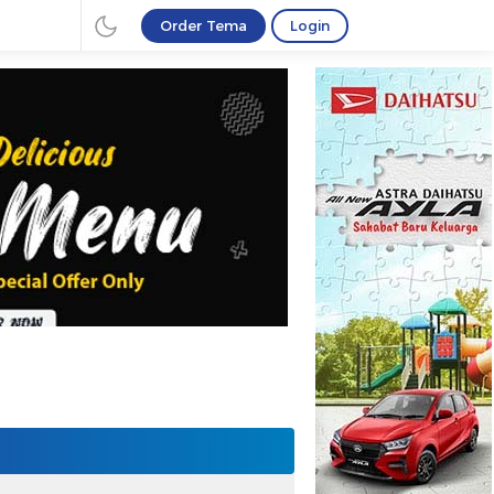
Order Tema
Login