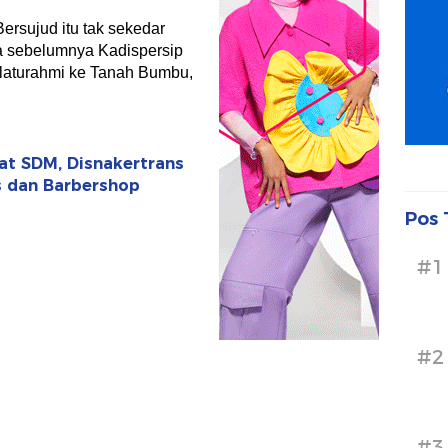
ersujud itu tak sekedar
na sebelumnya Kadispersip
silaturahmi ke Tanah Bumbu,
uat SDM, Disnakertrans
is dan Barbershop
Pos 
#1
#2
#3