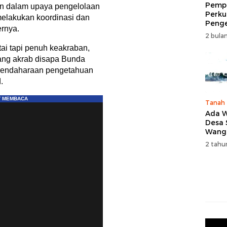
Pempr
 dalam upaya pengelolaan
Perku
melakukan koordinasi dan
Peng
ernya.
Wisat
2 bulan
Tingk
ai tapi penuh keakraban,
Naik 
ang akrab disapa Bunda
2026
rbendaharaan pengetahuan
.
Tanah
Ada W
Desa
Wang
Karan
2 tahu