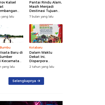
ov Kalsel
Pantai Rindu Alam,
at
Masih Menjadi
embangan
Destinasi Tujuan
a, Targetkan
Wisata di Tanah
 yang lalu
7 bulan yang lalu
at Kunjungan
Bumbu dengan
5 Persen di
Rindangnya Pohon
Pinus
 Bumbu
Kotabaru
isata Baru di
Dalam Waktu
 Sumber
Dekat Ini,
i Kecamatan
Disparpora
g Bintang
Kotabaru Bakal
n yang lalu
2 tahun yang lalu
Menggelar Festival
Budaya Saijaan
2024
Selengkapnya