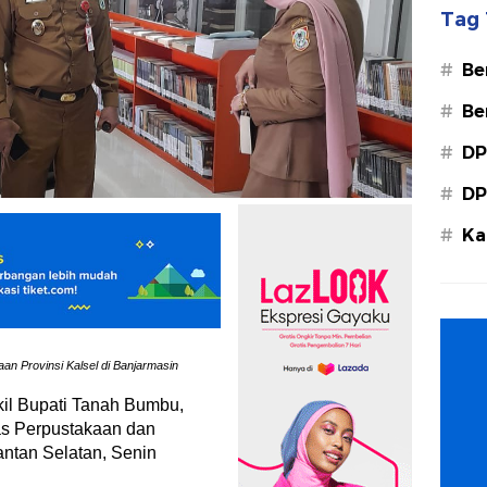
Tag 
#
Be
#
Be
#
DP
#
DP
#
Ka
Ba
an Provinsi Kalsel di Banjarmasin
il Bupati Tanah Bumbu,
s Perpustakaan dan
antan Selatan, Senin