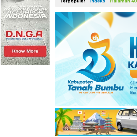
Terpopuler
Indeks
Halaman 40