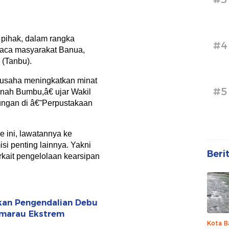
 pihak, dalam rangka
#4
aca masyarakat Banua,
(Tanbu).
rusaha meningkatkan minat
#5
Tanah Bumbu,â€ ujar Wakil
ungan di â€˜Perpustakaan
 ini, lawatannya ke
si penting lainnya. Yakni
Beri
rkait pengelolaan kearsipan
fkan Pengendalian Debu
emarau Ekstrem
Kota B