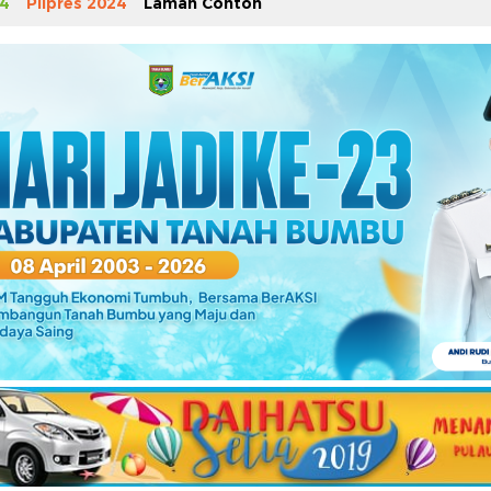
4
Pilpres 2024
Laman Contoh