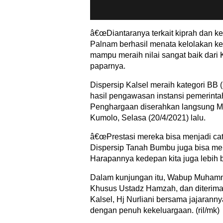
â€œDiantaranya terkait kiprah dan
Palnam berhasil menata kelolakan ke
mampu meraih nilai sangat baik dari
paparnya.
Dispersip Kalsel meraih kategori BB (
hasil pengawasan instansi pemerintah
Penghargaan diserahkan langsung M
Kumolo, Selasa (20/4/2021) lalu.
â€œPrestasi mereka bisa menjadi cata
Dispersip Tanah Bumbu juga bisa meng
Harapannya kedepan kita juga lebih 
Dalam kunjungan itu, Wabup Muhamm
Khusus Ustadz Hamzah, dan diterima
Kalsel, Hj Nurliani bersama jajarann
dengan penuh kekeluargaan. (ril/mk)