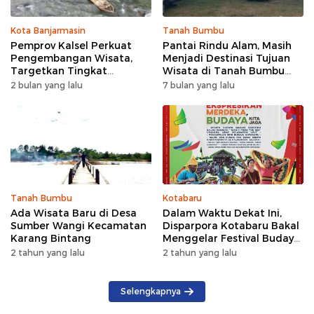
Kota Banjarmasin
Tanah Bumbu
Pemprov Kalsel Perkuat
Pantai Rindu Alam, Masih
Pengembangan Wisata,
Menjadi Destinasi Tujuan
Targetkan Tingkat
Wisata di Tanah Bumbu
Kunjungan Naik 5 Persen di
dengan Rindangnya Pohon
2 bulan yang lalu
7 bulan yang lalu
2026
Pinus
Tanah Bumbu
Kotabaru
Ada Wisata Baru di Desa
Dalam Waktu Dekat Ini,
Sumber Wangi Kecamatan
Disparpora Kotabaru Bakal
Karang Bintang
Menggelar Festival Budaya
Saijaan 2024
2 tahun yang lalu
2 tahun yang lalu
Selengkapnya