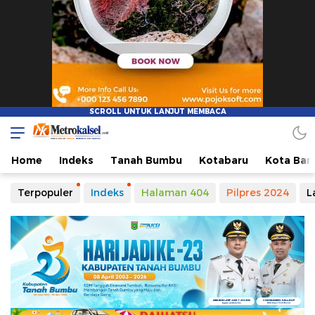
Home
Indeks
Tanah Bumbu
Kotabaru
Kota Ban
Terpopuler
Indeks
Halaman 404
Pilpres 2024
L