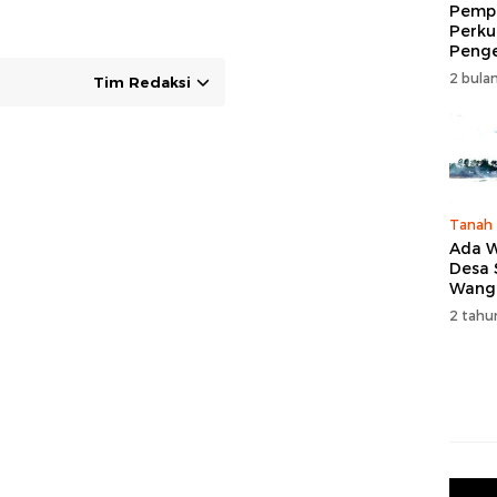
Pempr
Perku
Peng
Wisat
2 bulan
Tim Redaksi
Tingk
Naik 
2026
Tanah
Ada W
Desa
Wang
Karan
2 tahu