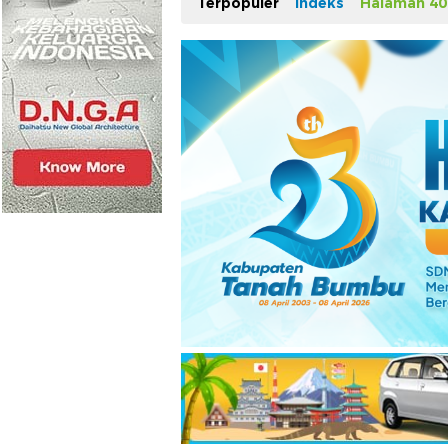
Terpopuler
Indeks
Halaman 40