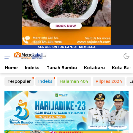
Metro Kalsel
Media Online Terkini, Faktual dan Mendidik
Home
Indeks
Tanah Bumbu
Kotabaru
Kota Ban
Terpopuler
Indeks
Halaman 404
Pilpres 2024
L