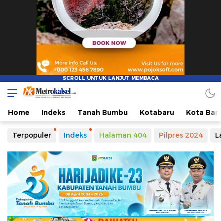
Home
Indeks
Tanah Bumbu
Kotabaru
Kota Ban
Terpopuler
Indeks
Halaman 404
Pilpres 2024
L