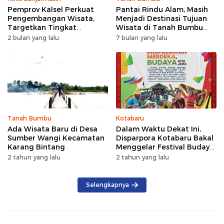
Pemprov Kalsel Perkuat
Pantai Rindu Alam, Masih
Pengembangan Wisata,
Menjadi Destinasi Tujuan
Targetkan Tingkat
Wisata di Tanah Bumbu
Kunjungan Naik 5 Persen di
dengan Rindangnya Pohon
2 bulan yang lalu
7 bulan yang lalu
2026
Pinus
Tanah Bumbu
Kotabaru
Ada Wisata Baru di Desa
Dalam Waktu Dekat Ini,
Sumber Wangi Kecamatan
Disparpora Kotabaru Bakal
Karang Bintang
Menggelar Festival Budaya
Saijaan 2024
2 tahun yang lalu
2 tahun yang lalu
Selengkapnya