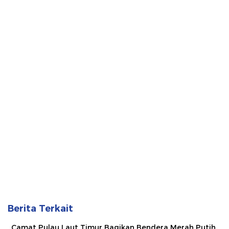
Berita Terkait
Camat Pulau Laut Timur Bagikan Bendera Merah Putih,