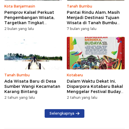
Kota Banjarmasin
Tanah Bumbu
Pemprov Kalsel Perkuat
Pantai Rindu Alam, Masih
Pengembangan Wisata,
Menjadi Destinasi Tujuan
Targetkan Tingkat
Wisata di Tanah Bumbu
Kunjungan Naik 5 Persen di
dengan Rindangnya Pohon
2 bulan yang lalu
7 bulan yang lalu
2026
Pinus
Tanah Bumbu
Kotabaru
Ada Wisata Baru di Desa
Dalam Waktu Dekat Ini,
Sumber Wangi Kecamatan
Disparpora Kotabaru Bakal
Karang Bintang
Menggelar Festival Budaya
Saijaan 2024
2 tahun yang lalu
2 tahun yang lalu
Selengkapnya