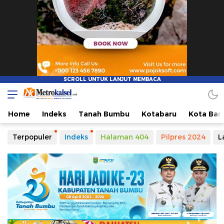
Home
Indeks
Tanah Bumbu
Kotabaru
Kota Ban
Terpopuler
Indeks
Halaman 404
Pilpres 2024
L