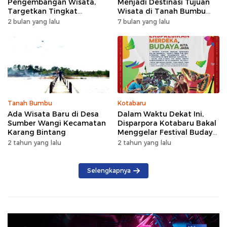
Pengembangan Wisata,
Menjadi Destinasi Tujuan
Targetkan Tingkat
Wisata di Tanah Bumbu
Kunjungan Naik 5 Persen di
dengan Rindangnya Pohon
2 bulan yang lalu
7 bulan yang lalu
2026
Pinus
Tanah Bumbu
Kotabaru
Ada Wisata Baru di Desa
Dalam Waktu Dekat Ini,
Sumber Wangi Kecamatan
Disparpora Kotabaru Bakal
Karang Bintang
Menggelar Festival Budaya
Saijaan 2024
2 tahun yang lalu
2 tahun yang lalu
Selengkapnya