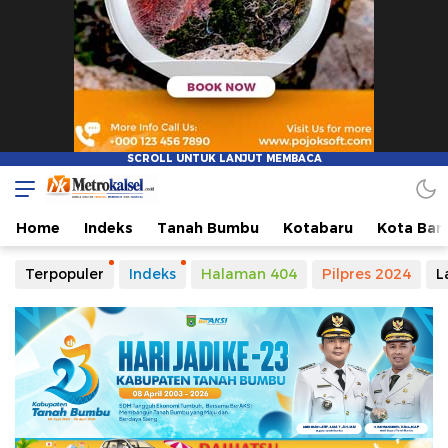
Home
Indeks
Tanah Bumbu
Kotabaru
Kota Ban
Terpopuler
Indeks
Halaman 404
Pilpres 2024
L