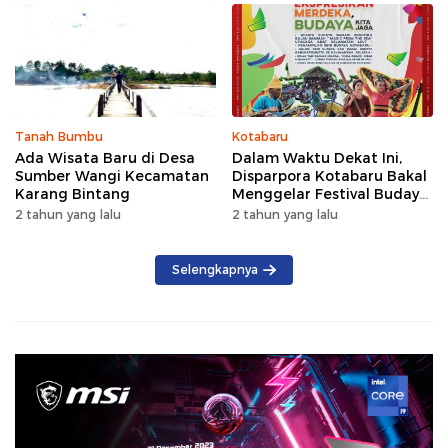
Tanah Bumbu
Kotabaru
Ada Wisata Baru di Desa
Dalam Waktu Dekat Ini,
Sumber Wangi Kecamatan
Disparpora Kotabaru Bakal
Karang Bintang
Menggelar Festival Budaya
Saijaan 2024
2 tahun yang lalu
2 tahun yang lalu
Selengkapnya