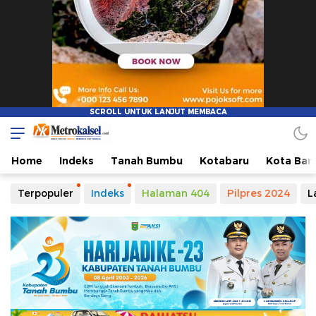
Home
Indeks
Tanah Bumbu
Kotabaru
Kota Ban
Terpopuler
Indeks
Halaman 404
Pilpres 2024
L