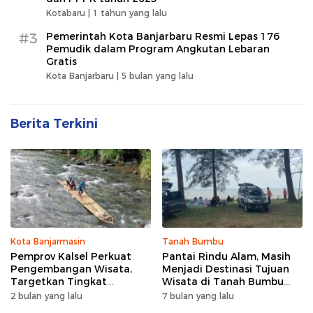
Kotabaru |
1 tahun yang lalu
#3
Pemerintah Kota Banjarbaru Resmi Lepas 176
Pemudik dalam Program Angkutan Lebaran
Gratis
Kota Banjarbaru |
5 bulan yang lalu
Berita Terkini
Kota Banjarmasin
Tanah Bumbu
Pemprov Kalsel Perkuat
Pantai Rindu Alam, Masih
Pengembangan Wisata,
Menjadi Destinasi Tujuan
Targetkan Tingkat
Wisata di Tanah Bumbu
Kunjungan Naik 5 Persen di
dengan Rindangnya Pohon
2 bulan yang lalu
7 bulan yang lalu
2026
Pinus