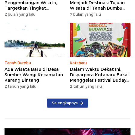
Pengembangan Wisata,
Menjadi Destinasi Tujuan
Targetkan Tingkat
Wisata di Tanah Bumbu
Kunjungan Naik 5 Persen di
dengan Rindangnya Pohon
2 bulan yang lalu
7 bulan yang lalu
2026
Pinus
Tanah Bumbu
Kotabaru
Ada Wisata Baru di Desa
Dalam Waktu Dekat Ini,
Sumber Wangi Kecamatan
Disparpora Kotabaru Bakal
Karang Bintang
Menggelar Festival Budaya
Saijaan 2024
2 tahun yang lalu
2 tahun yang lalu
Selengkapnya