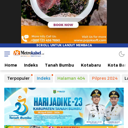
Home
Indeks
Tanah Bumbu
Kotabaru
Kota Ban
Terpopuler
Indeks
Halaman 404
Pilpres 2024
L