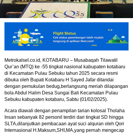
Metrokalsel.co.id, KOTABARU – Musabaqah Tilawatil
Qur’an (MTQ) ke -55 tingkat nasional kabupaten kotabaru
di Kecamatan Pulau Sebuku tahun 2025 secara resmi
dibuka oleh Bupati Kotabaru H Sayed Jafar ditandai
dengan pemukulan bedug,berlangsung meriah dilapangan
bola Abdul Halim Desa Sungai Bali Kecamatan Pulau
Sebuku kabupaten kotabaru, Sabtu (01/02/2025).
Acara diawali dengan penampilan tarian kolosal Tholaha
Insan sebanyak 82 personil terdiri dari tingkat SD hingga
SLTA,dilanjutkan pembacaan ayat suci alquran oleh Qori
Internasional H.Maksum,SHI,MA,yang pernah mengecap