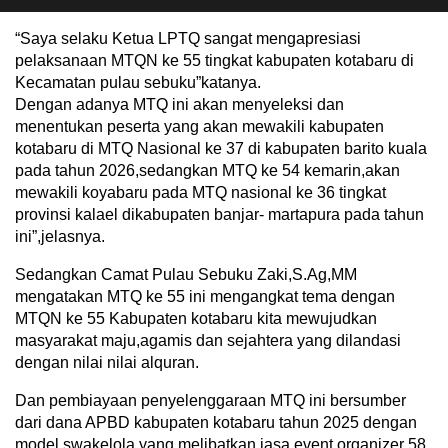
“Saya selaku Ketua LPTQ sangat mengapresiasi
pelaksanaan MTQN ke 55 tingkat kabupaten kotabaru di
Kecamatan pulau sebuku”katanya.
Dengan adanya MTQ ini akan menyeleksi dan
menentukan peserta yang akan mewakili kabupaten
kotabaru di MTQ Nasional ke 37 di kabupaten barito kuala
pada tahun 2026,sedangkan MTQ ke 54 kemarin,akan
mewakili koyabaru pada MTQ nasional ke 36 tingkat
provinsi kalael dikabupaten banjar- martapura pada tahun
ini”,jelasnya.
Sedangkan Camat Pulau Sebuku Zaki,S.Ag,MM
mengatakan MTQ ke 55 ini mengangkat tema dengan
MTQN ke 55 Kabupaten kotabaru kita mewujudkan
masyarakat maju,agamis dan sejahtera yang dilandasi
dengan nilai nilai alquran.
Dan pembiayaan penyelenggaraan MTQ ini bersumber
dari dana APBD kabupaten kotabaru tahun 2025 dengan
model swakelola yang melibatkan jasa event organizer 58.