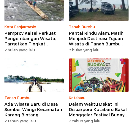
Kota Banjarmasin
Tanah Bumbu
Pemprov Kalsel Perkuat
Pantai Rindu Alam, Masih
Pengembangan Wisata,
Menjadi Destinasi Tujuan
Targetkan Tingkat
Wisata di Tanah Bumbu
Kunjungan Naik 5 Persen di
dengan Rindangnya Pohon
2 bulan yang lalu
7 bulan yang lalu
2026
Pinus
Tanah Bumbu
Kotabaru
Ada Wisata Baru di Desa
Dalam Waktu Dekat Ini,
Sumber Wangi Kecamatan
Disparpora Kotabaru Bakal
Karang Bintang
Menggelar Festival Budaya
Saijaan 2024
2 tahun yang lalu
2 tahun yang lalu