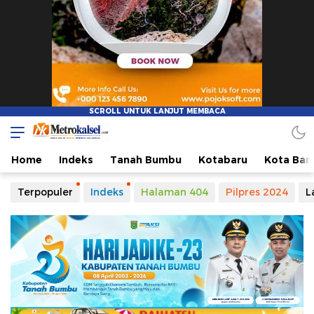
Home
Indeks
Tanah Bumbu
Kotabaru
Kota Ban
Terpopuler
Indeks
Halaman 404
Pilpres 2024
L