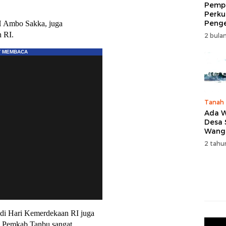
Pempr
Perku
Peng
 H Ambo Sakka, juga
Wisat
 RI.
2 bulan
Tingk
Naik 
2026
Tanah
Ada W
Desa
Wang
Karan
2 tahu
, di Hari Kemerdekaan RI juga
n Pemkab Tanbu sangat