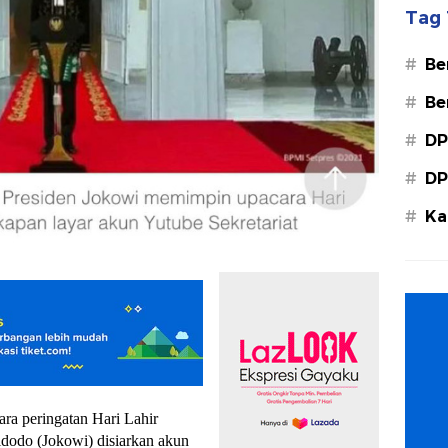
Tag 
#
Be
#
Be
#
DP
#
DP
#
Ka
Ba
ra peringatan Hari Lahir
idodo (Jokowi) disiarkan akun