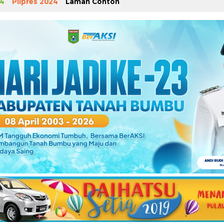
4
Pilpres 2024
Laman Contoh