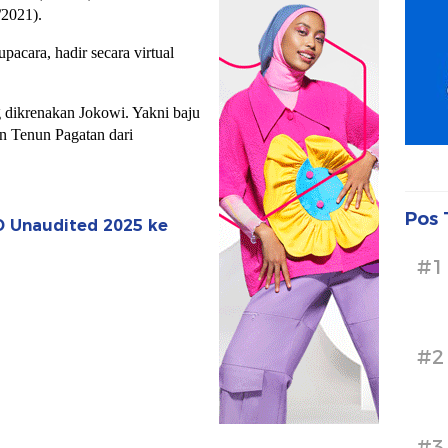
/2021).
pacara, hadir secara virtual
 dikrenakan Jokowi. Yakni baju
n Tenun Pagatan dari
Pos 
 Unaudited 2025 ke
#1
#2
#3