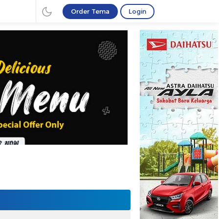
Order Tema
Login