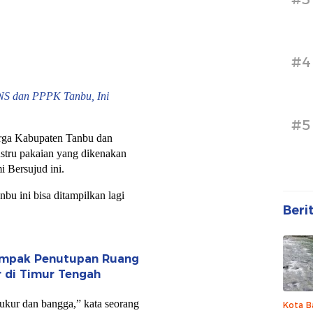
#4
S dan PPPK Tanbu, Ini
#5
arga Kabupaten Tanbu dan
justru pakaian yang dikenakan
i Bersujud ini.
bu ini bisa ditampilkan lagi
Beri
 Dampak Penutupan Ruang
r di Timur Tengah
ukur dan bangga,” kata seorang
Kota B