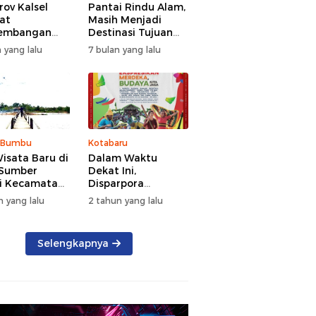
ov Kalsel
Pantai Rindu Alam,
at
Masih Menjadi
embangan
Destinasi Tujuan
a, Targetkan
Wisata di Tanah
 yang lalu
7 bulan yang lalu
at Kunjungan
Bumbu dengan
5 Persen di
Rindangnya Pohon
Pinus
 Bumbu
Kotabaru
isata Baru di
Dalam Waktu
 Sumber
Dekat Ini,
i Kecamatan
Disparpora
g Bintang
Kotabaru Bakal
n yang lalu
2 tahun yang lalu
Menggelar Festival
Budaya Saijaan
2024
Selengkapnya