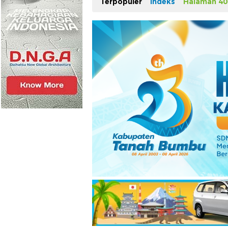
Terpopuler
Indeks
Halaman 40