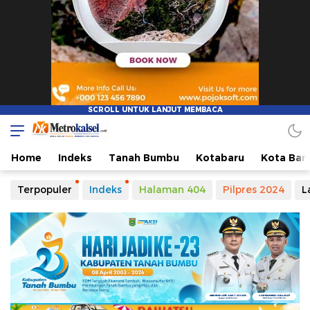
Home
Indeks
Tanah Bumbu
Kotabaru
Kota Ban
Terpopuler
Indeks
Halaman 404
Pilpres 2024
L