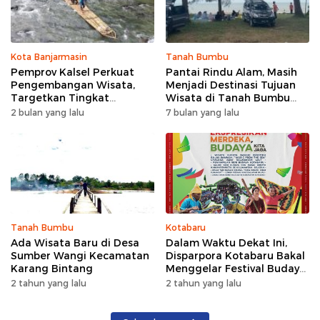
Kota Banjarmasin
Tanah Bumbu
Pemprov Kalsel Perkuat
Pantai Rindu Alam, Masih
Pengembangan Wisata,
Menjadi Destinasi Tujuan
Targetkan Tingkat
Wisata di Tanah Bumbu
Kunjungan Naik 5 Persen di
dengan Rindangnya Pohon
2 bulan yang lalu
7 bulan yang lalu
2026
Pinus
Tanah Bumbu
Kotabaru
Ada Wisata Baru di Desa
Dalam Waktu Dekat Ini,
Sumber Wangi Kecamatan
Disparpora Kotabaru Bakal
Karang Bintang
Menggelar Festival Budaya
Saijaan 2024
2 tahun yang lalu
2 tahun yang lalu