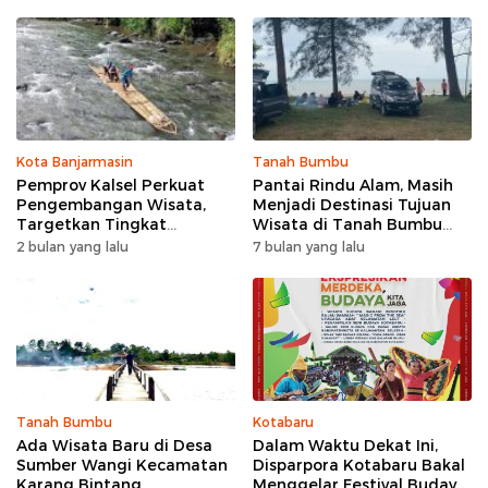
Kota Banjarmasin
Tanah Bumbu
Pemprov Kalsel Perkuat
Pantai Rindu Alam, Masih
Pengembangan Wisata,
Menjadi Destinasi Tujuan
Targetkan Tingkat
Wisata di Tanah Bumbu
Kunjungan Naik 5 Persen di
dengan Rindangnya Pohon
2 bulan yang lalu
7 bulan yang lalu
2026
Pinus
Tanah Bumbu
Kotabaru
Ada Wisata Baru di Desa
Dalam Waktu Dekat Ini,
Sumber Wangi Kecamatan
Disparpora Kotabaru Bakal
Karang Bintang
Menggelar Festival Budaya