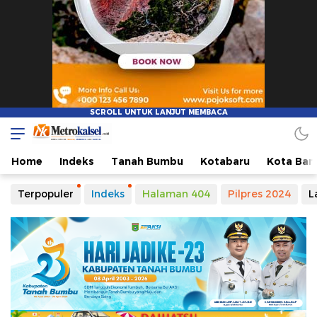
Home
Indeks
Tanah Bumbu
Kotabaru
Kota Ban
Terpopuler
Indeks
Halaman 404
Pilpres 2024
L