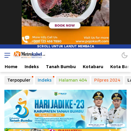
Home
Indeks
Tanah Bumbu
Kotabaru
Kota Ban
Terpopuler
Indeks
Halaman 404
Pilpres 2024
L