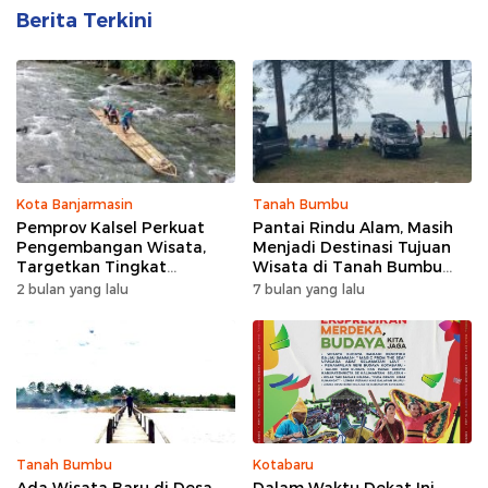
Berita Terkini
Kota Banjarmasin
Tanah Bumbu
Pemprov Kalsel Perkuat
Pantai Rindu Alam, Masih
Pengembangan Wisata,
Menjadi Destinasi Tujuan
Targetkan Tingkat
Wisata di Tanah Bumbu
Kunjungan Naik 5 Persen di
dengan Rindangnya Pohon
2 bulan yang lalu
7 bulan yang lalu
2026
Pinus
Tanah Bumbu
Kotabaru
Ada Wisata Baru di Desa
Dalam Waktu Dekat Ini,