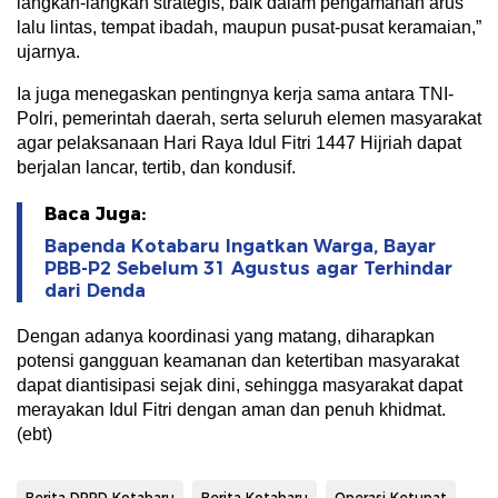
langkah-langkah strategis, baik dalam pengamanan arus
lalu lintas, tempat ibadah, maupun pusat-pusat keramaian,”
ujarnya.
Ia juga menegaskan pentingnya kerja sama antara TNI-
Polri, pemerintah daerah, serta seluruh elemen masyarakat
agar pelaksanaan Hari Raya Idul Fitri 1447 Hijriah dapat
berjalan lancar, tertib, dan kondusif.
Baca Juga:
Bapenda Kotabaru Ingatkan Warga, Bayar
PBB-P2 Sebelum 31 Agustus agar Terhindar
dari Denda
Dengan adanya koordinasi yang matang, diharapkan
potensi gangguan keamanan dan ketertiban masyarakat
dapat diantisipasi sejak dini, sehingga masyarakat dapat
merayakan Idul Fitri dengan aman dan penuh khidmat.
(ebt)
Berita DPRD Kotabaru
Berita Kotabaru
Operasi Ketupat