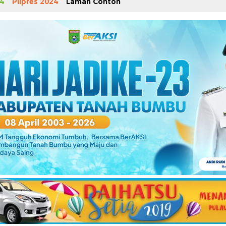
4
Pilpres 2024
Laman Contoh