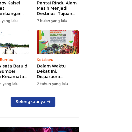
ov Kalsel
Pantai Rindu Alam,
at
Masih Menjadi
embangan
Destinasi Tujuan
a, Targetkan
Wisata di Tanah
 yang lalu
7 bulan yang lalu
at Kunjungan
Bumbu dengan
5 Persen di
Rindangnya Pohon
Pinus
 Bumbu
Kotabaru
isata Baru di
Dalam Waktu
 Sumber
Dekat Ini,
i Kecamatan
Disparpora
g Bintang
Kotabaru Bakal
n yang lalu
2 tahun yang lalu
Menggelar Festival
Budaya Saijaan
2024
Selengkapnya