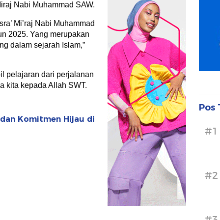
 Miraj Nabi Muhammad SAW.
a Isra’ Mi’raj Nabi Muhammad
hun 2025. Yang merupakan
ing dalam sejarah Islam,”
 pelajaran dari perjalanan
a kita kepada Allah SWT.
Pos 
 dan Komitmen Hijau di
#1
#2
#3