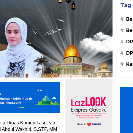
Tag 
#
Be
#
Be
#
DP
#
DP
#
Ka
Ba
ala Dinas Komunikasi Dan
ti Abdul Wakhid, S.STP, MM