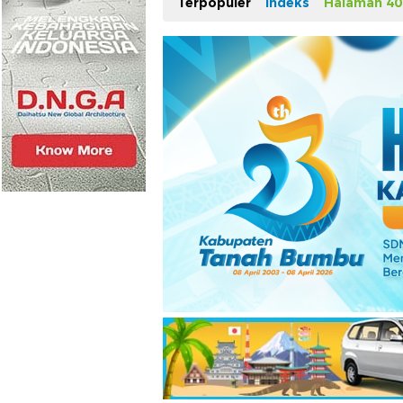
Terpopuler
Indeks
Halaman 40