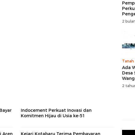
Pempr
Perku
Peng
Wisat
2 bulan
Tingk
Naik 
2026
Tanah
Ada W
Desa
Wang
Karan
2 tahu
Bayar
Indocement Perkuat Inovasi dan
Komitmen Hijau di Usia ke-51
i Aren
Kejari Kotabaru Terima Pembayaran