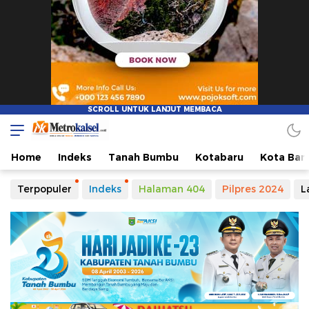
Home
Indeks
Tanah Bumbu
Kotabaru
Kota Ban
Terpopuler
Indeks
Halaman 404
Pilpres 2024
L