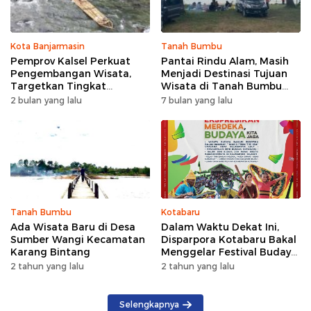
Kota Banjarmasin
Tanah Bumbu
Pemprov Kalsel Perkuat
Pantai Rindu Alam, Masih
Pengembangan Wisata,
Menjadi Destinasi Tujuan
Targetkan Tingkat
Wisata di Tanah Bumbu
Kunjungan Naik 5 Persen di
dengan Rindangnya Pohon
2 bulan yang lalu
7 bulan yang lalu
2026
Pinus
Tanah Bumbu
Kotabaru
Ada Wisata Baru di Desa
Dalam Waktu Dekat Ini,
Sumber Wangi Kecamatan
Disparpora Kotabaru Bakal
Karang Bintang
Menggelar Festival Budaya
Saijaan 2024
2 tahun yang lalu
2 tahun yang lalu
Selengkapnya