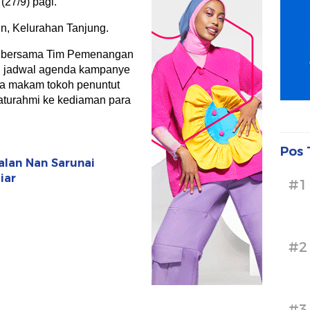
(27/9) pagi.
n, Kelurahan Tanjung.
ti bersama Tim Pemenangan
 jadwal agenda kampanye
pa makam tokoh penuntut
aturahmi ke kediaman para
Pos 
alan Nan Sarunai
iar
#1
#2
#3