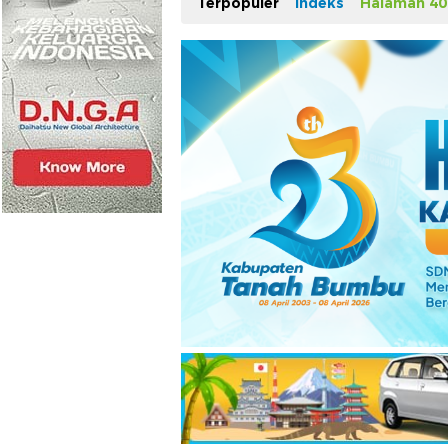
Terpopuler
Indeks
Halaman 40