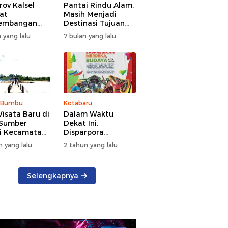
ov Kalsel
Pantai Rindu Alam,
at
Masih Menjadi
embangan
Destinasi Tujuan
a, Targetkan
Wisata di Tanah
 yang lalu
7 bulan yang lalu
at Kunjungan
Bumbu dengan
5 Persen di
Rindangnya Pohon
Pinus
 Bumbu
Kotabaru
isata Baru di
Dalam Waktu
 Sumber
Dekat Ini,
i Kecamatan
Disparpora
g Bintang
Kotabaru Bakal
n yang lalu
2 tahun yang lalu
Menggelar Festival
Budaya Saijaan
2024
Selengkapnya