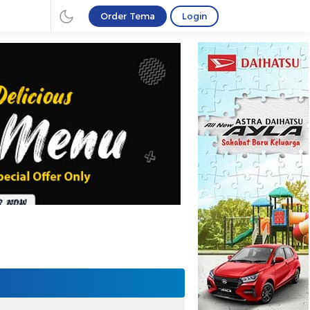
Order Tema
Login