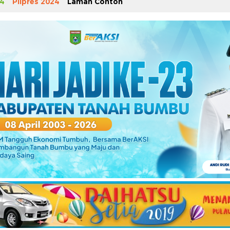
4
Pilpres 2024
Laman Contoh