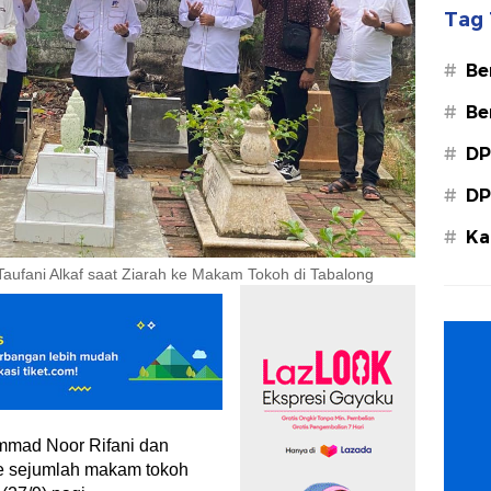
Tag 
#
Be
#
Be
#
DP
#
DP
#
Ka
Ba
fani Alkaf saat Ziarah ke Makam Tokoh di Tabalong
mmad Noor Rifani dan
e sejumlah makam tokoh