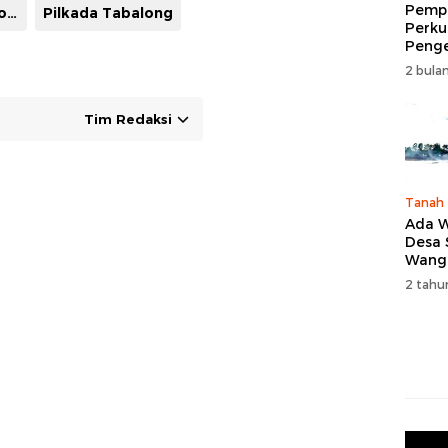
Pempr
Muhammad Noor Rifani -Muhammad Taufani Alkaf
Pilkada Tabalong
Perku
Peng
Wisat
2 bulan
Tingk
Naik 
2026
Tim Redaksi
Tanah
Ada W
Desa
Wang
Karan
2 tahu