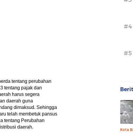
#4
#5
aperda tentang perubahan
3 tentang pajak dan
Beri
aerah harus segera
ran daerah guna
ndang dimaksud. Sehingga
aru telah membetuk pansus
da tentang Perubahan
stribusi daerah.
Kota B