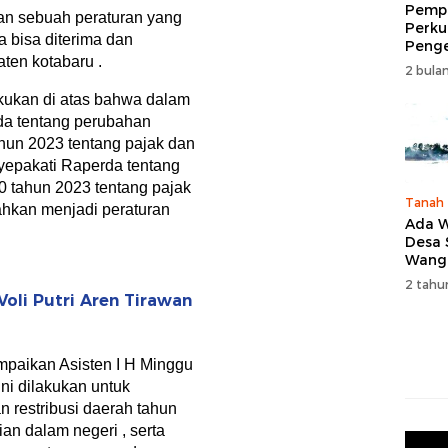
Pempr
kan sebuah peraturan yang
Perku
 bisa diterima dan
Peng
ten kotabaru .
Wisat
2 bulan
Tingk
Naik 
kukan di atas bahwa dalam
2026
da tentang perubahan
hun 2023 tentang pajak dan
nyepakati Raperda tentang
0 tahun 2023 tentang pajak
Tanah
ahkan menjadi peraturan
Ada W
Desa
Wang
Karan
2 tahu
Voli Putri Aren Tirawan
mpaikan Asisten I H Minggu
ni dilakukan untuk
 restribusi daerah tahun
an dalam negeri , serta