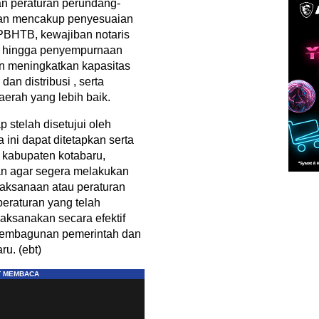
n peraturan perundang-
han mencakup penyesuaian
PBHTB, kewajiban notaris
n, hingga penyempurnaan
juan meningkatkan kapasitas
an distribusi , serta
rah yang lebih baik.
p stelah disetujui oleh
ini dapat ditetapkan serta
 kabupaten kotabaru,
an agar segera melakukan
laksanaan atau peraturan
peraturan yang telah
aksanakan secara efektif
pembagunan pemerintah dan
u. (ebt)