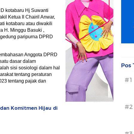
RD kotabaru Hj Suwanti
kil Ketua II Chairil Anwar,
i kotabaru atau diwakili
a H. Minggu Basuki ,
 gedung paripurna DPRD
 pembahasan Anggota DPRD
 satu dasar dalam
Pos 
lah sisi sosiologi dalam hal
arakat tentang peraturan
#1
23 tentang pajak dan
#2
 dan Komitmen Hijau di
#3