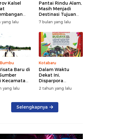
ov Kalsel
Pantai Rindu Alam,
at
Masih Menjadi
embangan
Destinasi Tujuan
a, Targetkan
Wisata di Tanah
 yang lalu
7 bulan yang lalu
at Kunjungan
Bumbu dengan
5 Persen di
Rindangnya Pohon
Pinus
 Bumbu
Kotabaru
isata Baru di
Dalam Waktu
 Sumber
Dekat Ini,
i Kecamatan
Disparpora
g Bintang
Kotabaru Bakal
n yang lalu
2 tahun yang lalu
Menggelar Festival
Budaya Saijaan
2024
Selengkapnya