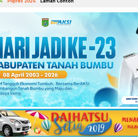
4
Pilpres 2024
Laman Contoh