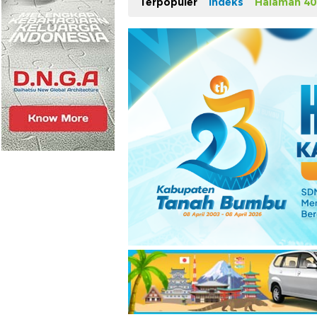
Terpopuler
Indeks
Halaman 40