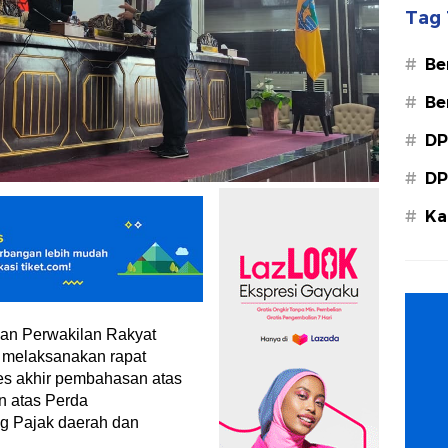
Tag 
#
Be
#
Be
#
DP
#
DP
#
Ka
Ba
an Perwakilan Rakyat
 melaksanakan rapat
es akhir pembahasan atas
n atas Perda
ng Pajak daerah dan