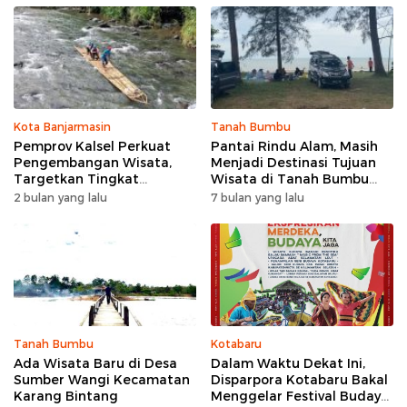
Kota Banjarmasin
Tanah Bumbu
Pemprov Kalsel Perkuat
Pantai Rindu Alam, Masih
Pengembangan Wisata,
Menjadi Destinasi Tujuan
Targetkan Tingkat
Wisata di Tanah Bumbu
Kunjungan Naik 5 Persen di
dengan Rindangnya Pohon
2 bulan yang lalu
7 bulan yang lalu
2026
Pinus
Tanah Bumbu
Kotabaru
Ada Wisata Baru di Desa
Dalam Waktu Dekat Ini,
Sumber Wangi Kecamatan
Disparpora Kotabaru Bakal
Karang Bintang
Menggelar Festival Budaya