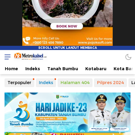
Home
Indeks
Tanah Bumbu
Kotabaru
Kota Ban
Terpopuler
Indeks
Halaman 404
Pilpres 2024
L