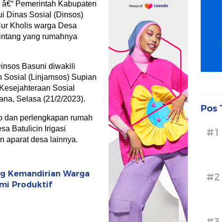
â€“ Pemerintah Kabupaten
 Dinas Sosial (Dinsos)
ur Kholis warga Desa
Bintang yang rumahnya
insos Basuni diwakili
 Sosial (Linjamsos) Supian
Kesejahteraan Sosial
na, Selasa (21/2/2023).
Pos 
o dan perlengkapan rumah
a Batulicin Irigasi
#1
n aparat desa lainnya.
ong Kemandirian Warga
#2
mi Produktif
#3