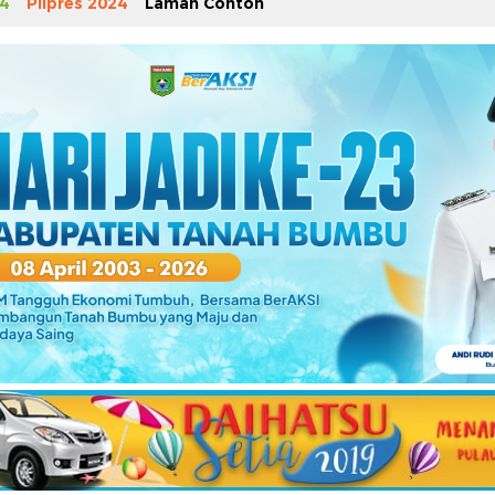
4
Pilpres 2024
Laman Contoh