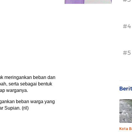
#4
#5
tuk meringankan beban dan
ah, serta sebagai bentuk
Beri
dap warganya.
gankan beban warga yang
 Supian. (ril)
Kota B