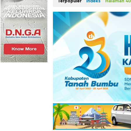
Terpopuler
Indeks
Halaman 40