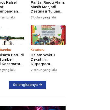
ov Kalsel
Pantai Rindu Alam,
at
Masih Menjadi
embangan
Destinasi Tujuan
a, Targetkan
Wisata di Tanah
 yang lalu
7 bulan yang lalu
at Kunjungan
Bumbu dengan
5 Persen di
Rindangnya Pohon
Pinus
 Bumbu
Kotabaru
isata Baru di
Dalam Waktu
 Sumber
Dekat Ini,
i Kecamatan
Disparpora
g Bintang
Kotabaru Bakal
n yang lalu
2 tahun yang lalu
Menggelar Festival
Budaya Saijaan
2024
Selengkapnya