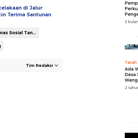
Pempr
elakaan di Jalur
Perku
Peng
icin Terima Santunan
Wisat
2 bulan
Tingk
Naik 
Dinas Sosial Tanbu
2026
g
Tanah
Tim Redaksi
Ada W
Desa
Wang
Karan
2 tahu