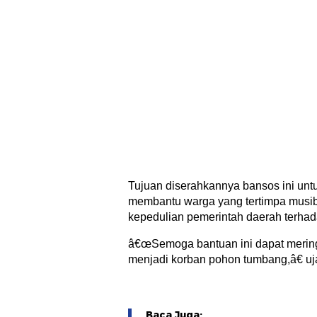
Tujuan diserahkannya bansos ini un
membantu warga yang tertimpa musib
kepedulian pemerintah daerah terha
â€œSemoga bantuan ini dapat merin
menjadi korban pohon tumbang,â€ ujar
Baca Juga: