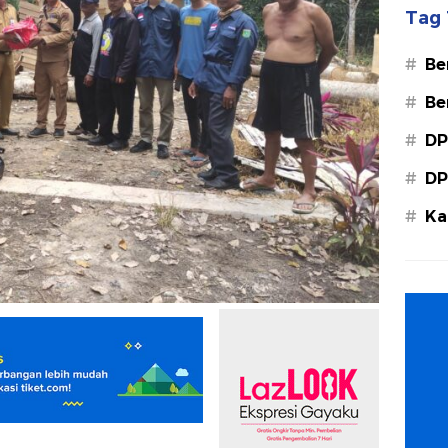
Tag 
#
Be
#
Be
#
DP
#
DP
#
Ka
Ba