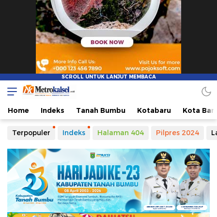
Metro Kalsel
Media Online Terkini, Faktual dan Mendidik
Home
Indeks
Tanah Bumbu
Kotabaru
Kota Ban
Terpopuler
Indeks
Halaman 404
Pilpres 2024
L