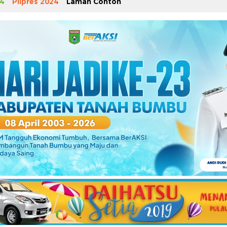
4
Pilpres 2024
Laman Contoh