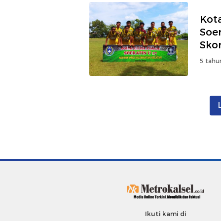
Kota
Soe
Sko
5 tahu
Ikuti kami di