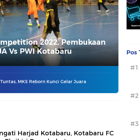
ompetition 2022, Pembukaan
JA Vs PWI Kotabaru
Pos 
#1
 Tuntas, MKS Reborn Kunci Gelar Juara
#2
#3
ngati Harjad Kotabaru, Kotabaru FC