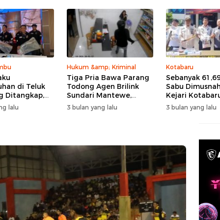
mbu
Hukum &amp; Kriminal
Kotabaru
aku
Tiga Pria Bawa Parang
Sebanyak 61,6
han di Teluk
Todong Agen Brilink
Sabu Dimusna
 Ditangkap,
Sundari Mantewe,
Kejari Kotabar
an: Motif
Penjaga Kios Sempat
ng lalu
3 bulan yang lalu
3 bulan yang lalu
Kesal Tak
Teriak
i Mobil