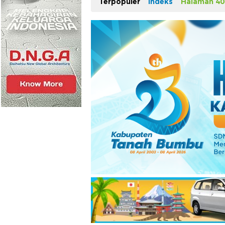
Terpopuler
Indeks
Halaman 40