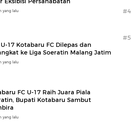
r Eksibisi Persahabatan
#4
n yang lalu
#5
 U-17 Kotabaru FC Dilepas dan
angkat ke Liga Soeratin Malang Jatim
n yang lalu
baru FC U-17 Raih Juara Piala
ratin, Bupati Kotabaru Sambut
bira
n yang lalu