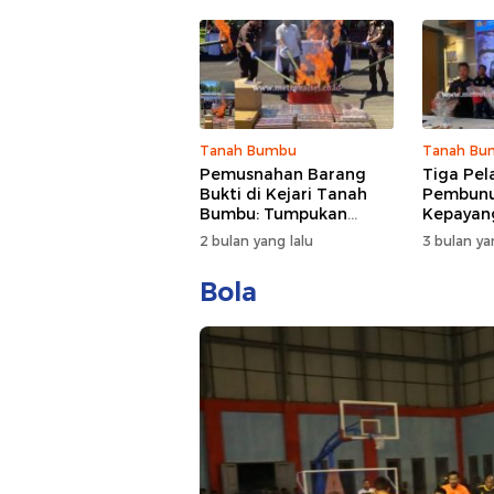
Tanah Bumbu
Tanah Bu
Pemusnahan Barang
Tiga Pel
Bukti di Kejari Tanah
Pembunu
Bumbu: Tumpukan
Kepayang
Puluhan Ribu Kotak
AKP Tauf
2 bulan yang lalu
3 bulan ya
Rokok Jadi Sorotan
Awalnya 
Dipinjam
Bola