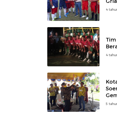
Grla
4 tahu
Tim
Ber
4 tahu
Kota
Soe
Gem
5 tahu