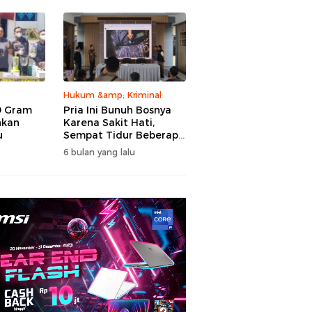
Hukum &amp; Kriminal
9 Gram
Pria Ini Bunuh Bosnya
hkan
Karena Sakit Hati,
u
Sempat Tidur Beberapa
Malam Dengan
6 bulan yang lalu
Mayatnya