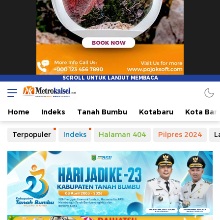
Home
Indeks
Tanah Bumbu
Kotabaru
Kota Ban
Terpopuler
Indeks
Halaman 404
Pilpres 2024
L