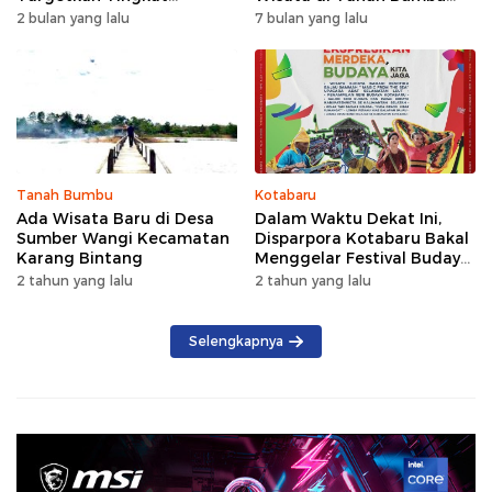
Kunjungan Naik 5 Persen di
dengan Rindangnya Pohon
2 bulan yang lalu
7 bulan yang lalu
2026
Pinus
Tanah Bumbu
Kotabaru
Ada Wisata Baru di Desa
Dalam Waktu Dekat Ini,
Sumber Wangi Kecamatan
Disparpora Kotabaru Bakal
Karang Bintang
Menggelar Festival Budaya
Saijaan 2024
2 tahun yang lalu
2 tahun yang lalu
Selengkapnya