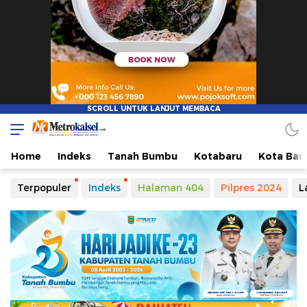
Home
Indeks
Tanah Bumbu
Kotabaru
Kota Ban
Terpopuler
Indeks
Halaman 404
Pilpres 2024
L