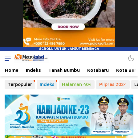
Home
Indeks
Tanah Bumbu
Kotabaru
Kota Ban
Terpopuler
Indeks
Halaman 404
Pilpres 2024
L