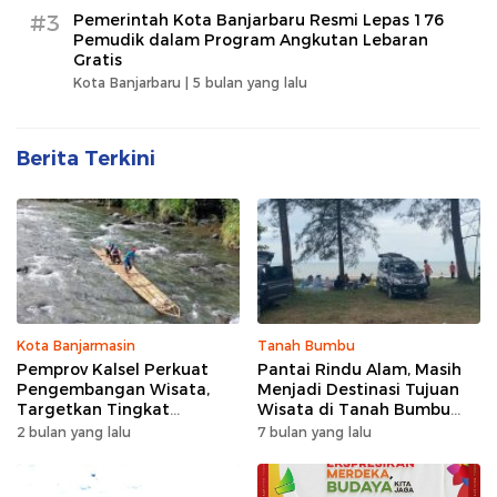
#3
Pemerintah Kota Banjarbaru Resmi Lepas 176
Pemudik dalam Program Angkutan Lebaran
Gratis
Kota Banjarbaru |
5 bulan yang lalu
Berita Terkini
Kota Banjarmasin
Tanah Bumbu
Pemprov Kalsel Perkuat
Pantai Rindu Alam, Masih
Pengembangan Wisata,
Menjadi Destinasi Tujuan
Targetkan Tingkat
Wisata di Tanah Bumbu
Kunjungan Naik 5 Persen di
dengan Rindangnya Pohon
2 bulan yang lalu
7 bulan yang lalu
2026
Pinus