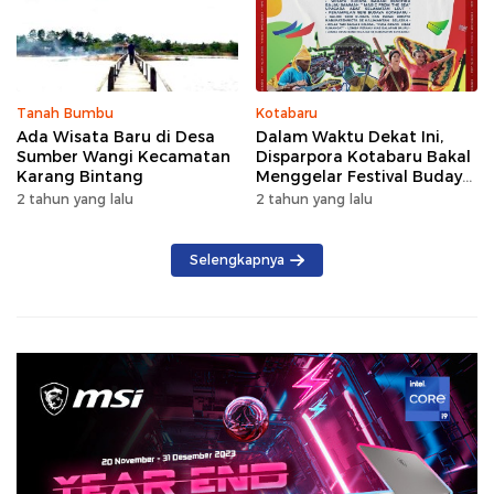
Tanah Bumbu
Kotabaru
Ada Wisata Baru di Desa
Dalam Waktu Dekat Ini,
Sumber Wangi Kecamatan
Disparpora Kotabaru Bakal
Karang Bintang
Menggelar Festival Budaya
Saijaan 2024
2 tahun yang lalu
2 tahun yang lalu
Selengkapnya