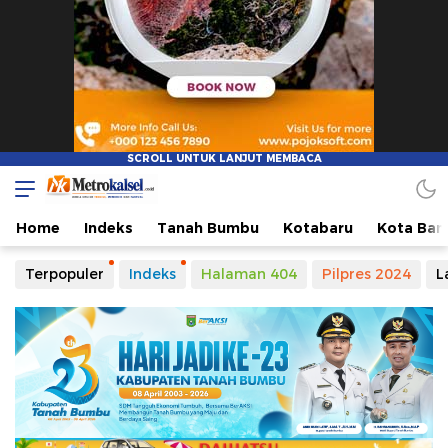
Home
Indeks
Tanah Bumbu
Kotabaru
Kota Ban
Terpopuler
Indeks
Halaman 404
Pilpres 2024
L