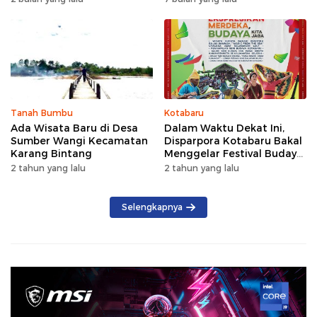
2026
Pinus
Tanah Bumbu
Kotabaru
Ada Wisata Baru di Desa
Dalam Waktu Dekat Ini,
Sumber Wangi Kecamatan
Disparpora Kotabaru Bakal
Karang Bintang
Menggelar Festival Budaya
Saijaan 2024
2 tahun yang lalu
2 tahun yang lalu
Selengkapnya