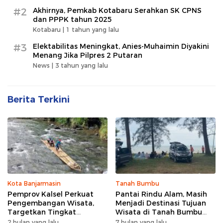
#2
Akhirnya, Pemkab Kotabaru Serahkan SK CPNS
dan PPPK tahun 2025
Kotabaru |
1 tahun yang lalu
#3
Elektabilitas Meningkat, Anies-Muhaimin Diyakini
Menang Jika Pilpres 2 Putaran
News |
3 tahun yang lalu
Berita Terkini
Kota Banjarmasin
Tanah Bumbu
Pemprov Kalsel Perkuat
Pantai Rindu Alam, Masih
Pengembangan Wisata,
Menjadi Destinasi Tujuan
Targetkan Tingkat
Wisata di Tanah Bumbu
Kunjungan Naik 5 Persen di
dengan Rindangnya Pohon
2 bulan yang lalu
7 bulan yang lalu